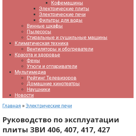
Кофемашины
Электрические плиты
Электрические печи
Фильтры для воды
Винные шкафы
Пылесосы
Стиральные и сушильные машины
Климатическая техника
Вентиляторы и обогреватели
Красота и здоровье
Фены
Утюги и отпариватели
Мультимедиа
Рейтинг Телевизоров
Домашние кинотеатры
Наушники
Новости
Главная
»
Электрические печи
Руководство по эксплуатации
плиты ЗВИ 406, 407, 417, 427