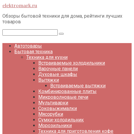
Перейти
elektromark.ru
к
контенту
Обзоры бытовой техники для дома, рейтинги лучших
товаров
Поиск:
Автотовары
Бытовая техника
Техника для кухни
Встраиваемые холодильники
Варочные панели
Духовые шкафы
Вытяжки
Встраиваемые вытяжки
Комбинированные плиты
Микроволновые печи
Мультиварки
Соковыжималки
Мясорубки
Сумки-холодильник
Морозильники
Техника для приготовления кофе