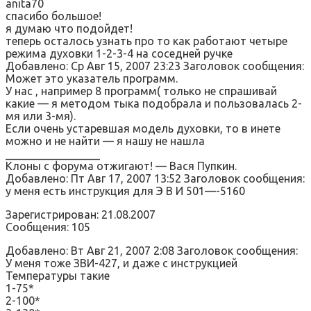
anita70
спасибо большое!
я думаю что подойдет!
теперь осталось узнать про то как работают четыре
режима духовки 1-2-3-4 на соседней ручке
Добавлено: Ср Авг 15, 2007 23:23 Заголовок сообщения:
Может это указатель программ.
У нас , например 8 программ( только не спрашивай
какие — я методом тыка подобрала и пользовалась 2-
мя или 3-мя).
Если очень устаревшая модель духовки, то в инете
можно и не найти — я нашу не нашла
_________________
Клоны с форума отжигают! — Вася Пупкин.
Добавлено: Пт Авг 17, 2007 13:52 Заголовок сообщения:
у меня есть инструкция для Э В И 501—-5160
Зарегистрирован: 21.08.2007
Сообщения: 105
Добавлено: Вт Авг 21, 2007 2:08 Заголовок сообщения:
У меня тоже ЗВИ-427, и даже с инструкцией
Температуры такие
1-75*
2-100*