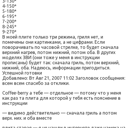
3-130*
4-150*
5-180*
6-195*
7-200*
8-245*
9-270*
В моей плите только три режима, гриля нет, и
помечены они картинками, а не цифрами. Если
поворачивать по часовой стрелке, то будет сначала
верхний нагрев, потом нижний, потом оба. В других
моделях ЗВИ (они тоже у меня в инструкции
прописаны) будет так: сначала гриль, потом верхний,
нижний, оба. Надеюсь, информации пригодиться.
Успешной готовки
Добавлено: Вт Авг 21, 2007 11:02 Заголовок сообщения:
всем всем спасибо за отклики.
Coffee-berry а тебе — отдельное — потому что у меня
как раз та плита для которой у тебя есть пояснение в
инструкции
— видимо действительно — сначала гриль а потом
верх. них. и оба вместе
плита старая — я не нашли в интернете даже намека на