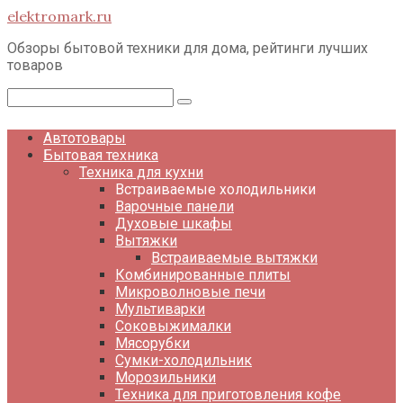
Перейти
elektromark.ru
к
контенту
Обзоры бытовой техники для дома, рейтинги лучших
товаров
Поиск:
Автотовары
Бытовая техника
Техника для кухни
Встраиваемые холодильники
Варочные панели
Духовые шкафы
Вытяжки
Встраиваемые вытяжки
Комбинированные плиты
Микроволновые печи
Мультиварки
Соковыжималки
Мясорубки
Сумки-холодильник
Морозильники
Техника для приготовления кофе