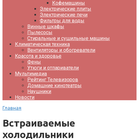
Кофемашины
Электрические плиты
Электрические печи
Фильтры для воды
Винные шкафы
Пылесосы
Стиральные и сушильные машины
Климатическая техника
Вентиляторы и обогреватели
Красота и здоровье
Фены
Утюги и отпариватели
Мультимедиа
Рейтинг Телевизоров
Домашние кинотеатры
Наушники
Новости
Главная
Встраиваемые
холодильники