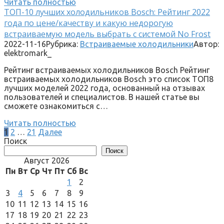
Читать полностью
ТОП-10 лучших холодильников Bosch: Рейтинг 2022
года по цене/качеству и какую недорогую
встраиваемую модель выбрать с системой No Frost
2022-11-16
Рубрика:
Встраиваемые холодильники
Автор:
elektromark_
Рейтинг встраиваемых холодильников Bosch Рейтинг
встраиваемых холодильников Bosch это список ТОП8
лучших моделей 2022 года, основанный на отзывах
пользователей и специалистов. В нашей статье вы
сможете ознакомиться с…
Читать полностью
Пагинация
1
2
…
21
Далее
записей
Поиск
Поиск
Август 2026
Пн
Вт
Ср
Чт
Пт
Сб
Вс
1
2
3
4
5
6
7
8
9
10
11
12
13
14
15
16
17
18
19
20
21
22
23