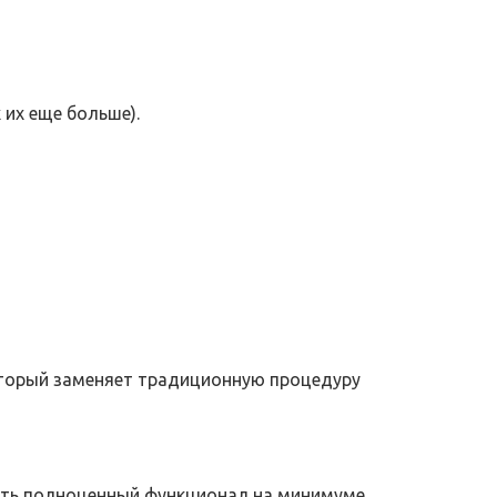
их еще больше).
который заменяет традиционную процедуру
чить полноценный функционал на минимуме