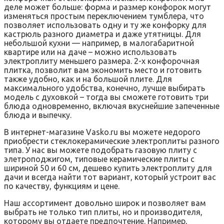
деле может больше: форма и размер конфорок могут
изменяться простым переключением тумблера, что
позволяет использовать одну и ту же конфорку для
кастрюль разного диаметра и даже утятницы. Для
небольшой кухни — например, в малогабаритной
квартире или на даче – можно использовать
электроплиту меньшего размера. 2-х конфорочная
плитка, позволит вам экономить место и готовить
также удобно, как и на большой плите. Для
максимального удобства, конечно, лучше выбирать
модель с духовкой – тогда вы сможете готовить три
блюда одновременно, включая вкуснейшие запеченные
блюда и выпечку.
В интернет-магазине Vasko.ru вы можете недорого
приобрести стеклокерамические электроплиты разного
типа. У нас вы можете подобрать газовую плиту с
элетроподжигом, типовые керамические плиты с
шириной 50 и 60 см, дешево купить электроплиту для
дачи и всегда найти тот вариант, который устроит вас
по качеству, функциям и цене.
Наш ассортимент довольно широк и позволяет вам
выбрать не только тип плиты, но и производителя,
которому вы отдаете предпочтение. Например,