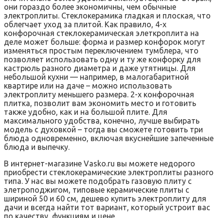
они гораздо более экономичны, чем обычные
электроплиты. Стеклокерамика гладкая и плоская, что
облегчает уход за плитой. Как правило, 4-х
конфорочная стеклокерамическая элеткроплита на
деле может больше: форма и размер конфорок могут
изменяться простым переключением тумблера, что
позволяет использовать одну и ту же конфорку для
кастрюль разного диаметра и даже утятницы. Для
небольшой кухни — например, в малогабаритной
квартире или на даче – можно использовать
электроплиту меньшего размера. 2-х конфорочная
плитка, позволит вам экономить место и готовить
также удобно, как и на большой плите. Для
максимального удобства, конечно, лучше выбирать
модель с духовкой – тогда вы сможете готовить три
блюда одновременно, включая вкуснейшие запеченные
блюда и выпечку.
В интернет-магазине Vasko.ru вы можете недорого
приобрести стеклокерамические электроплиты разного
типа. У нас вы можете подобрать газовую плиту с
элетроподжигом, типовые керамические плиты с
шириной 50 и 60 см, дешево купить электроплиту для
дачи и всегда найти тот вариант, который устроит вас
по качеству, функциям и цене.