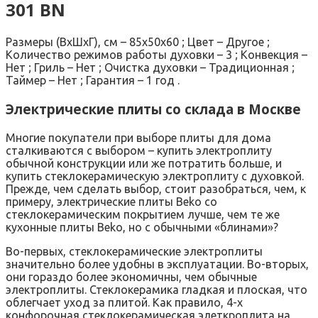
301 BN
Размеры (ВхШхГ), см – 85х50х60 ; Цвет – Другое ;
Количество режимов работы духовки – 3 ; Конвекция –
Нет ; Гриль – Нет ; Очистка духовки – Традиционная ;
Таймер – Нет ; Гарантия – 1 год .
Электрические плиты со склада в Москве
Многие покупатели при выборе плиты для дома
сталкиваются с выбором – купить электроплиту
обычной конструкции или же потратить больше, и
купить стеклокерамическую электроплиту с духовкой.
Прежде, чем сделать выбор, стоит разобраться, чем, к
примеру, электрические плиты Beko со
стеклокерамическим покрытием лучше, чем те же
кухонные плиты Beko, но с обычными «блинами»?
Во-первых, стеклокерамические электроплиты
значительно более удобны в эксплуатации. Во-вторых,
они гораздо более экономичны, чем обычные
электроплиты. Стеклокерамика гладкая и плоская, что
облегчает уход за плитой. Как правило, 4-х
конфорочная стеклокерамическая элеткроплита на