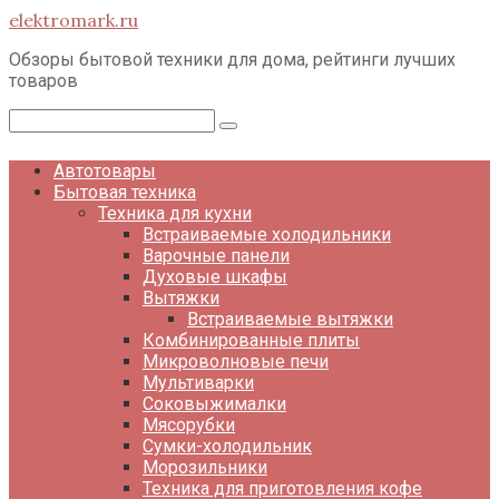
Перейти
elektromark.ru
к
контенту
Обзоры бытовой техники для дома, рейтинги лучших
товаров
Поиск:
Автотовары
Бытовая техника
Техника для кухни
Встраиваемые холодильники
Варочные панели
Духовые шкафы
Вытяжки
Встраиваемые вытяжки
Комбинированные плиты
Микроволновые печи
Мультиварки
Соковыжималки
Мясорубки
Сумки-холодильник
Морозильники
Техника для приготовления кофе