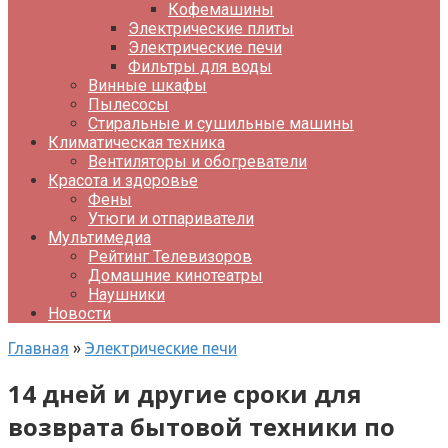
Кофемашины
Электрические плиты
Электрические печи
Фильтры для воды
Винные шкафы
Пылесосы
Стиральные и сушильные машины
Климатическая техника
Вентиляторы и обогреватели
Красота и здоровье
Фены
Утюги и отпариватели
Мультимедиа
Рейтинг Телевизоров
Домашние кинотеатры
Наушники
Новости
Главная
»
Электрические печи
14 дней и другие сроки для
возврата бытовой техники по