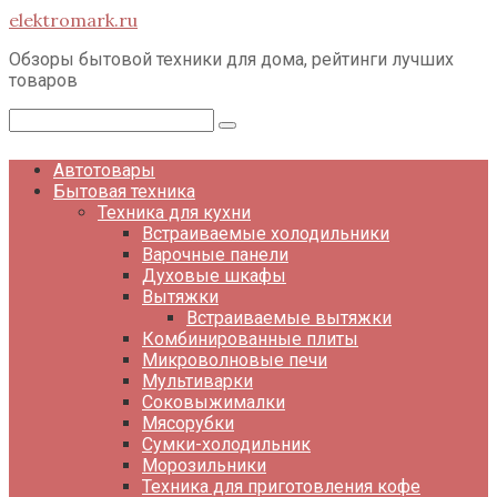
Перейти
elektromark.ru
к
контенту
Обзоры бытовой техники для дома, рейтинги лучших
товаров
Поиск:
Автотовары
Бытовая техника
Техника для кухни
Встраиваемые холодильники
Варочные панели
Духовые шкафы
Вытяжки
Встраиваемые вытяжки
Комбинированные плиты
Микроволновые печи
Мультиварки
Соковыжималки
Мясорубки
Сумки-холодильник
Морозильники
Техника для приготовления кофе