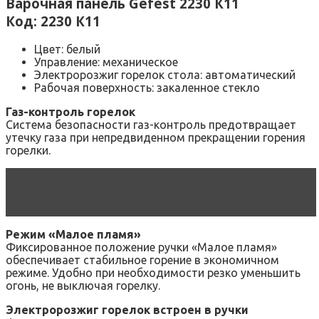
Варочная панель Gefest 2230 К11
Код: 2230 К11
Цвет: белый
Управление: механическое
Электророзжиг горелок стола: автоматический
Рабочая поверхность: закаленное стекло
Газ-контроль горелок
Система безопасности газ-контроль предотвращает
утечку газа при непредвиденном прекращении горения
горелки.
Читать статью
Индукционная варочная панель
и духовой шкаф: правила установки
Режим «Малое пламя»
Фиксированное положение ручки «Малое пламя»
обеспечивает стабильное горение в экономичном
режиме. Удобно при необходимости резко уменьшить
огонь, не выключая горелку.
Электророзжиг горелок встроен в ручки