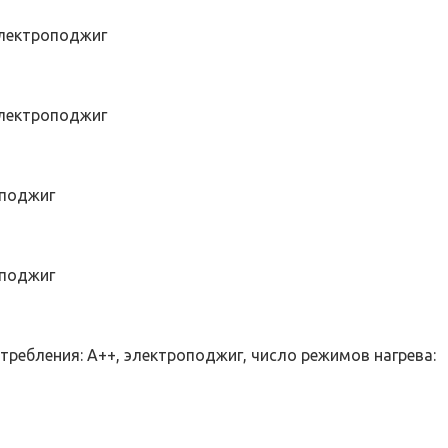
электроподжиг
электроподжиг
оподжиг
оподжиг
отребления: A++, электроподжиг, число режимов нагрева: