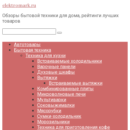
Перейти
elektromark.ru
к
контенту
Обзоры бытовой техники для дома, рейтинги лучших
товаров
Поиск:
Автотовары
Бытовая техника
Техника для кухни
Встраиваемые холодильники
Варочные панели
Духовые шкафы
Вытяжки
Встраиваемые вытяжки
Комбинированные плиты
Микроволновые печи
Мультиварки
Соковыжималки
Мясорубки
Сумки-холодильник
Морозильники
Техника для приготовления кофе