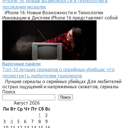
iPhone 16: новые возможности и технологии в
последних моделях
iPhone 16: Новые Возможности и Технологии
Инновации в Дисплее iPhone 16 представляет собой
Варочные панели
Топ-10 лучших сериалов о серийных убийцах: что
посмотреть любителям триллеров
Лучшие сериалы о серийных убийцах Для любителей
острых ощущений и напряженных сюжетов, сериалы
Поиск
Поиск
Август 2026
Пн
Вт
Ср
Чт
Пт
Сб
Вс
1
2
3
4
5
6
7
8
9
10
11
12
13
14
15
16