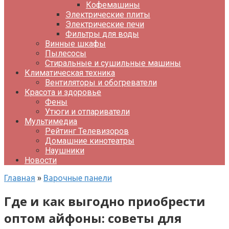
Кофемашины
Электрические плиты
Электрические печи
Фильтры для воды
Винные шкафы
Пылесосы
Стиральные и сушильные машины
Климатическая техника
Вентиляторы и обогреватели
Красота и здоровье
Фены
Утюги и отпариватели
Мультимедиа
Рейтинг Телевизоров
Домашние кинотеатры
Наушники
Новости
Главная
»
Варочные панели
Где и как выгодно приобрести
оптом айфоны: советы для