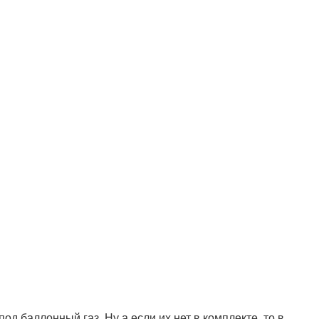
 баллонный газ. Ну а если их нет в комплекте, то в