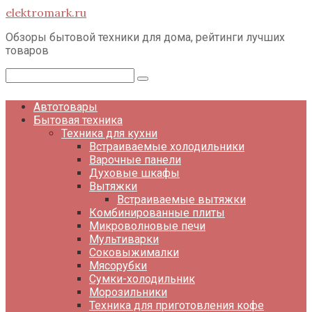
Перейти
elektromark.ru
к
контенту
Обзоры бытовой техники для дома, рейтинги лучших
товаров
Поиск:
Автотовары
Бытовая техника
Техника для кухни
Встраиваемые холодильники
Варочные панели
Духовые шкафы
Вытяжки
Встраиваемые вытяжки
Комбинированные плиты
Микроволновые печи
Мультиварки
Соковыжималки
Мясорубки
Сумки-холодильник
Морозильники
Техника для приготовления кофе