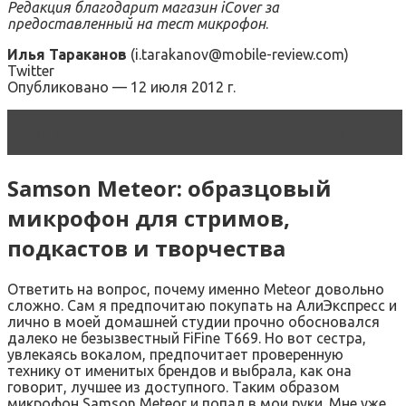
Редакция благодарит магазин iCover за
предоставленный на тест микрофон
.
Илья Тараканов
(i.tarakanov@mobile-review.com)
Twitter
Опубликовано — 12 июля 2012 г.
Читать статью
Обзор рекордера Sony PCM-M10
Samson Meteor: образцовый
микрофон для стримов,
подкастов и творчества
Ответить на вопрос, почему именно Meteor довольно
сложно. Сам я предпочитаю покупать на АлиЭкспресс и
лично в моей домашней студии прочно обосновался
далеко не безызвестный FiFine T669. Но вот сестра,
увлекаясь вокалом, предпочитает проверенную
технику от именитых брендов и выбрала, как она
говорит, лучшее из доступного. Таким образом
микрофон Samson Meteor и попал в мои руки. Мне уже