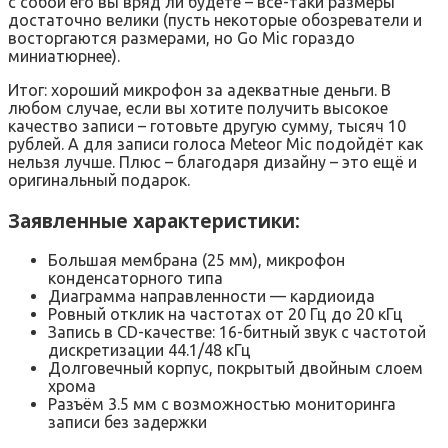
с собой его вы вряд ли будете – всё-таки размеры
достаточно велики (пусть некоторые обозреватели и
восторгаются размерами, но Go Mic гораздо
миниатюрнее).
Итог: хороший микрофон за адекватные деньги. В
любом случае, если вы хотите получить высокое
качество записи – готовьте другую сумму, тысяч 10
рублей. А для записи голоса Meteor Mic подойдёт как
нельзя лучше. Плюс – благодаря дизайну – это ещё и
оригинальный подарок.
Заявленные характеристики:
Большая мембрана (25 мм), микрофон
конденсаторного типа
Диаграмма направленности — кардиоида
Ровный отклик на частотах от 20 Гц до 20 кГц
Запись в CD-качестве: 16-битный звук с частотой
дискретизации 44.1/48 кГц
Долговечный корпус, покрытый двойным слоем
хрома
Разъём 3.5 мм с возможностью мониторинга
записи без задержки