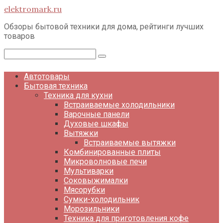
Перейти
elektromark.ru
к
контенту
Обзоры бытовой техники для дома, рейтинги лучших
товаров
Поиск:
Автотовары
Бытовая техника
Техника для кухни
Встраиваемые холодильники
Варочные панели
Духовые шкафы
Вытяжки
Встраиваемые вытяжки
Комбинированные плиты
Микроволновые печи
Мультиварки
Соковыжималки
Мясорубки
Сумки-холодильник
Морозильники
Техника для приготовления кофе