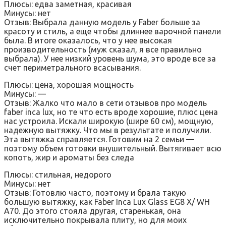
Плюсы: едва заметная, красивая
Минусы: нет
Отзыв: Выбрала данную модель у Faber больше за
красоту и стиль, а еще чтобы длиннее варочной панели
была. В итоге оказалось, что у нее высокая
производительность (муж сказал, я все правильно
выбрала). У нее низкий уровень шума, это вроде все за
счет периметрального всасывания.
Плюсы: цена, хорошая мощность
Минусы: —
Отзыв: Жалко что мало в сети отзывов про модель
faber inca lux, но те что есть вроде хорошие, плюс цена
нас устроила. Искали широкую (шире 60 см), мощную,
надежную вытяжку. Что мы в результате и получили.
Эта вытяжка справляется. Готовим на 2 семьи —
поэтому объем готовки внушительный. Вытягивает всю
копоть, жир и ароматы без следа
Плюсы: стильная, недорого
Минусы: нет
Отзыв: Готовлю часто, поэтому и брала такую
большую вытяжку, как Faber Inca Lux Glass EG8 X/ WH
A70. До этого стояла другая, старенькая, она
исключительно покрывала плиту, но для моих