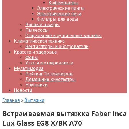
Кофемашины
Электрические плиты
Электрические печи
Фильтры для воды
Винные шкафы
Пылесосы
Стиральные и сушильные машины
Климатическая техника
Вентиляторы и обогреватели
Красота и здоровье
Фены
Утюги и отпариватели
Мультимедиа
Рейтинг Телевизоров
Домашние кинотеатры
Наушники
Новости
Главная
»
Вытяжки
Встраиваемая вытяжка Faber Inca
Lux Glass EG8 X/BK A70