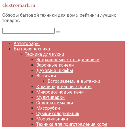
Перейти
elektromark.ru
к
контенту
Обзоры бытовой техники для дома, рейтинги лучших
товаров
Поиск:
Автотовары
Бытовая техника
Техника для кухни
Встраиваемые холодильники
Варочные панели
Духовые шкафы
Вытяжки
Встраиваемые вытяжки
Комбинированные плиты
Микроволновые печи
Мультиварки
Соковыжималки
Мясорубки
Сумки-холодильник
Морозильники
Техника для приготовления кофе