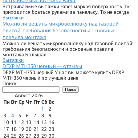
Встраиваемые вытяжки Faber
Встраиваемые вытяжки Faber маркая поверхность. Тк
приходится браться руками за панельку. То не всегда
Вытяжки
Можно ли вешать микроволновку над газовой
плитой: требования безопасности и основные
правила монтажа
Можно ли вешать микроволновку над газовой плитой:
требования безопасности и основные правила
монтажа Большая
Вытяжки
DEXP MTH350 черный — отзывы
DEXP MTH350 черный У нас вы можете купить DEXP
MTH350 черный по лучшей цене
Поиск
Поиск
Август 2026
Пн
Вт
Ср
Чт
Пт
Сб
Вс
1
2
3
4
5
6
7
8
9
10
11
12
13
14
15
16
17
18
19
20
21
22
23
24
25
26
27
28
29
30