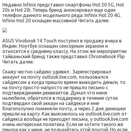
Недавно Infinix представил смартфоны Hot 20 5G, Hot
20s и Hot 20i. Теперь бренд анонсировал еще один
телефон данного модельного ряда: Infinix Hot 20 4G.
Infinix Hot 20 оснащен массивной Читать далее.
ASUS Vivobook 14 Touch поступил в продажу вчера в
Индии. Ноутбук оснащен сенсорным экраном и
относится к среднему классу. На этом же мероприятии
тайваньский бренд также представил Chromebook Flip
Читать далее.
Скажу честно сайдекс удивил . Зарегистрировал
аккаунт на почту outlook.live.com, пользовался
сайдексом а когда пришло время выводить деньги, то
на почту просто-напросто не пришло письмо с
подтверждением реквизитов. Думал что меня
налюбили, обратился в поддержку в течение суток
подтвердил свой аккаун на сайдексе и мне
благополучно поменяли почту, а через 2 дня денюшки
пришли на карту. Как выяснилось на outlook.live.com от
сайдекса вообще не приходят письма, у outlook.live.com
очень интересная политика. Если не хотите такого же
гемора как у меня, не пользуйтесь этой почтой. Но если