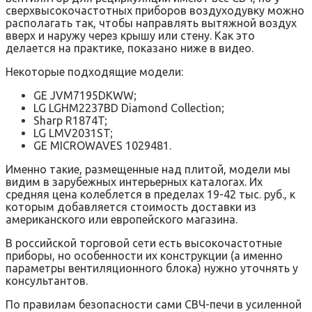
сверхвысокочастотных приборов воздуходувку можно
располагать так, чтобы направлять вытяжной воздух
вверх и наружу через крышу или стену. Как это
делается на практике, показано ниже в видео.
Некоторые подходящие модели:
GE JVM7195DKWW;
LG LGHM2237BD Diamond Collection;
Sharp R1874T;
LG LMV2031ST;
GE MICROWAVES 1029481.
Именно такие, размещенные над плитой, модели мы
видим в зарубежных интерьерных каталогах. Их
средняя цена колеблется в пределах 19-42 тыс. руб., к
которым добавляется стоимость доставки из
американского или европейского магазина.
В российской торговой сети есть высокочастотные
приборы, но особенности их конструкции (а именно
параметры вентиляционного блока) нужно уточнять у
консультантов.
По правилам безопасности сами СВЧ-печи в усиленной