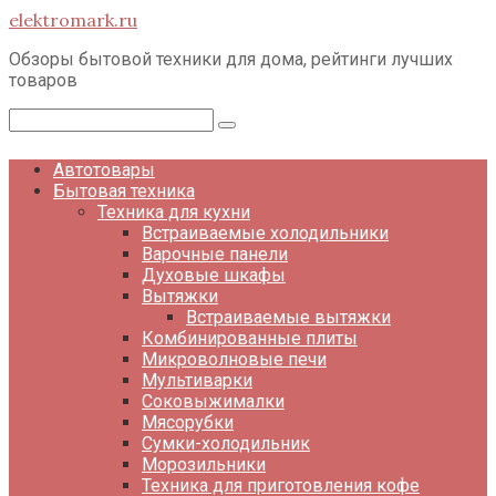
Перейти
elektromark.ru
к
контенту
Обзоры бытовой техники для дома, рейтинги лучших
товаров
Поиск:
Автотовары
Бытовая техника
Техника для кухни
Встраиваемые холодильники
Варочные панели
Духовые шкафы
Вытяжки
Встраиваемые вытяжки
Комбинированные плиты
Микроволновые печи
Мультиварки
Соковыжималки
Мясорубки
Сумки-холодильник
Морозильники
Техника для приготовления кофе