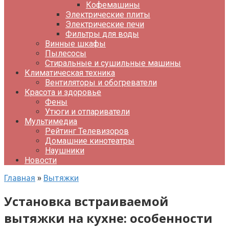
Кофемашины
Электрические плиты
Электрические печи
Фильтры для воды
Винные шкафы
Пылесосы
Стиральные и сушильные машины
Климатическая техника
Вентиляторы и обогреватели
Красота и здоровье
Фены
Утюги и отпариватели
Мультимедиа
Рейтинг Телевизоров
Домашние кинотеатры
Наушники
Новости
Главная
»
Вытяжки
Установка встраиваемой
вытяжки на кухне: особенности