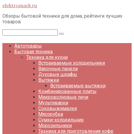
Перейти
elektromark.ru
к
контенту
Обзоры бытовой техники для дома, рейтинги лучших
товаров
Поиск:
Автотовары
Бытовая техника
Техника для кухни
Встраиваемые холодильники
Варочные панели
Духовые шкафы
Вытяжки
Встраиваемые вытяжки
Комбинированные плиты
Микроволновые печи
Мультиварки
Соковыжималки
Мясорубки
Сумки-холодильник
Морозильники
Техника для приготовления кофе