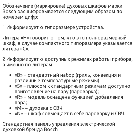
Обозначение (маркировка) духовых шкафов марки
Bosch расшифровывается следующим образом по
номерам цифр:
1 Информирует о типоразмере устройства.
Литера «Н» говорит о том, что это полноразмерный
шкаф, в случае компактного типоразмера указывается
литера «С».
2 Информирует о доступных режимах работы прибора,
а именно по литерам:
«B» – стандартный набор (гриль, конвекция и
различные температурные режимы);
«S» – плюсом к стандартным режимам доступно
приготовление на пару (пароварка);
«R» – модель оснащена функцией добавления
пара;
«M» − духовка с СВЧ;
«N» − шкаф совмещает в себе пароварку и СВЧ.
Стандартная панель управления электрической
духовкой бренда Bosch