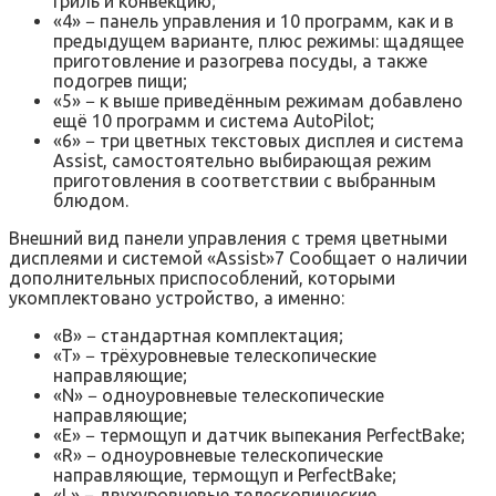
гриль и конвекцию;
«4» − панель управления и 10 программ, как и в
предыдущем варианте, плюс режимы: щадящее
приготовление и разогрева посуды, а также
подогрев пищи;
«5» − к выше приведённым режимам добавлено
ещё 10 программ и система AutoPilot;
«6» − три цветных текстовых дисплея и система
Assist, самостоятельно выбирающая режим
приготовления в соответствии с выбранным
блюдом.
Внешний вид панели управления с тремя цветными
дисплеями и системой «Assist»7 Сообщает о наличии
дополнительных приспособлений, которыми
укомплектовано устройство, а именно:
«B» − стандартная комплектация;
«T» − трёхуровневые телескопические
направляющие;
«N» − одноуровневые телескопические
направляющие;
«E» − термощуп и датчик выпекания PerfectBake;
«R» − одноуровневые телескопические
направляющие, термощуп и PerfectBake;
«L» − двухуровневые телескопические