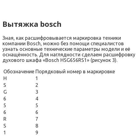
Вытяжка bosch
Зная, как расшифровывается маркировка техники
компании Bosch, можно без помощи специалистов
узнать основные технические параметры модели и её
оснащённость. Для наглядности сделаем расшифровку
духового шкафа «Bosch HSG656RS1» (рисунок 3).
Обозначение
Порядковый номер в маркировке
H
1
S
2
G
3
6
4
5
5
6
6
R
7
S
8
1
9