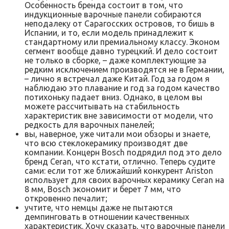
Особенность бренда состоит в том, что
индукционные варочные панели собираются
неподалеку от Сарагосских островов, то бишь в
Испании, и то, если модель принадлежит к
стандартному или премиальному классу. Эконом
сегмент вообще давно турецкий. И дело состоит
не только в сборке, – даже комплектующие за
редким исключением производятся не в Германии,
– лично я встречал даже Китай. Год за годом я
наблюдаю это плавание и год за годом качество
потихоньку падает вниз. Однако, в целом вы
можете рассчитывать на стабильность
характеристик вне зависимости от модели, что
редкость для варочных панелей;
вы, наверное, уже читали мои обзоры и знаете,
что всю стеклокерамику производят две
компании. Концерн Bosch подрядил под это дело
бренд Ceran, что кстати, отлично. Теперь судите
сами: если тот же ближайший конкурент Ariston
использует для своих варочных керамику Ceran на
8 мм, Bosch экономит и берет 7 мм, что
откровенно печалит;
учтите, что немцы даже не пытаются
демпинговать в отношении качественных
характеристик. Хочу сказать, что варочные панели