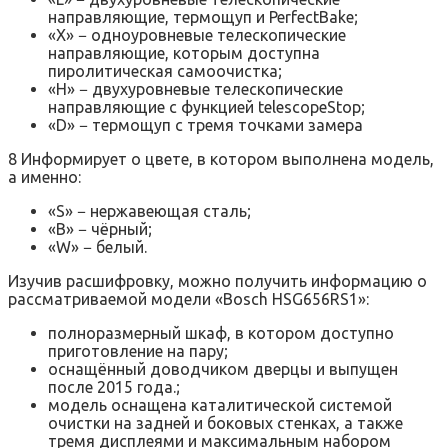
направляющие, термощуп и PerfectBake;
«X» − одноуровневые телескопические
направляющие, которым доступна
пиролитическая самоочистка;
«H» − двухуровневые телескопические
направляющие с функцией telescopeStop;
«D» − термощуп с тремя точками замера
8 Информирует о цвете, в котором выполнена модель,
а именно:
«S» − нержавеющая сталь;
«B» − чёрный;
«W» − белый.
Изучив расшифровку, можно получить информацию о
рассматриваемой модели «Bosch HSG656RS1»:
полноразмерный шкаф, в котором доступно
приготовление на пару;
оснащённый доводчиком дверцы и выпущен
после 2015 года.;
модель оснащена каталитической системой
очистки на задней и боковых стенках, а также
тремя дисплеями и максимальным набором