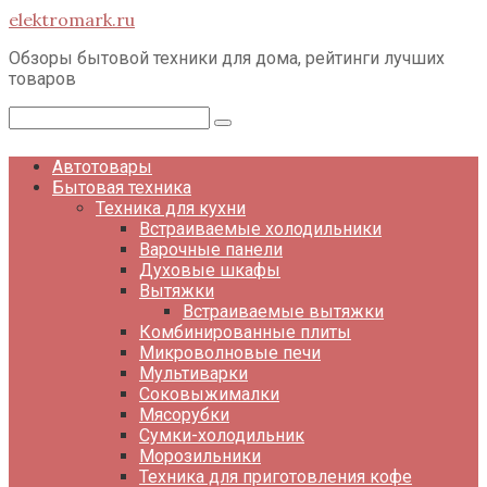
Перейти
elektromark.ru
к
контенту
Обзоры бытовой техники для дома, рейтинги лучших
товаров
Поиск:
Автотовары
Бытовая техника
Техника для кухни
Встраиваемые холодильники
Варочные панели
Духовые шкафы
Вытяжки
Встраиваемые вытяжки
Комбинированные плиты
Микроволновые печи
Мультиварки
Соковыжималки
Мясорубки
Сумки-холодильник
Морозильники
Техника для приготовления кофе