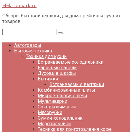
Перейти
elektromark.ru
к
контенту
Обзоры бытовой техники для дома, рейтинги лучших
товаров
Поиск:
Автотовары
Бытовая техника
Техника для кухни
Встраиваемые холодильники
Варочные панели
Духовые шкафы
Вытяжки
Встраиваемые вытяжки
Комбинированные плиты
Микроволновые печи
Мультиварки
Соковыжималки
Мясорубки
Сумки-холодильник
Морозильники
Техника для приготовления кофе