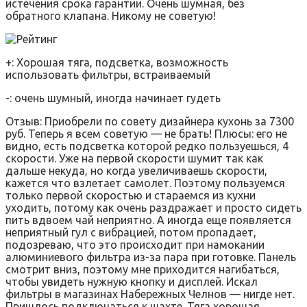
истечения срока гарантии. Очень шумная, без
обратного клапана. Никому не советую!
+: Хорошая тяга, подсветка, возможность
использовать фильтры, встраиваемый
-: очень шумный, иногда начинает гудеть
Отзыв: Приобрели по совету дизайнера кухонь за 7300
руб. Теперь я всем советую — не брать! Плюсы: его не
видно, есть подсветка которой редко пользуешься, 4
скорости. Уже на первой скорости шумит так как
дальше некуда, но когда увеличиваешь скорости,
кажется что взлетает самолет. Поэтому пользуемся
только первой скоростью и стараемся из кухни
уходить, потому как очень раздражает и просто сидеть
пить вдвоем чай неприятно. А иногда еще появляется
неприятный гул с вибрацией, потом пропадает,
подозреваю, что это происходит при намокании
алюминиевого фильтра из-за пара при готовке. Панель
смотрит вниз, поэтому мне приходится нагибаться,
чтобы увидеть нужную кнопку и дисплей. Искал
фильтры в магазинах Набережных Челнов — нигде нет.
Пришлось подключаться к шахте. Тяга хорошая.