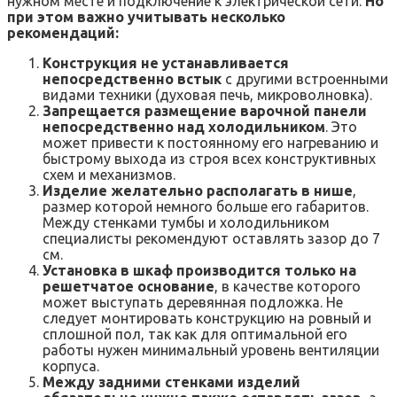
нужном месте и подключение к электрической сети.
Но
при этом важно учитывать несколько
рекомендаций:
Конструкция не устанавливается
непосредственно встык
с другими встроенными
видами техники (духовая печь, микроволновка).
Запрещается размещение варочной панели
непосредственно над холодильником
. Это
может привести к постоянному его нагреванию и
быстрому выхода из строя всех конструктивных
схем и механизмов.
Изделие желательно располагать в нише
,
размер которой немного больше его габаритов.
Между стенками тумбы и холодильником
специалисты рекомендуют оставлять зазор до 7
см.
Установка в шкаф производится только на
решетчатое основание
, в качестве которого
может выступать деревянная подложка. Не
следует монтировать конструкцию на ровный и
сплошной пол, так как для оптимальной его
работы нужен минимальный уровень вентиляции
корпуса.
Между задними стенками изделий