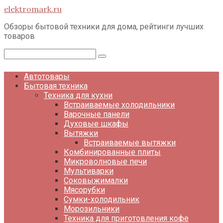
Перейти
elektromark.ru
к
контенту
Обзоры бытовой техники для дома, рейтинги лучших
товаров
Поиск:
Автотовары
Бытовая техника
Техника для кухни
Встраиваемые холодильники
Варочные панели
Духовые шкафы
Вытяжки
Встраиваемые вытяжки
Комбинированные плиты
Микроволновые печи
Мультиварки
Соковыжималки
Мясорубки
Сумки-холодильник
Морозильники
Техника для приготовления кофе