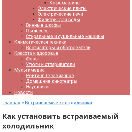
Кофемашины
Электрические плиты
Электрические печи
Фильтры для воды
Винные шкафы
Пылесосы
Стиральные и сушильные машины
Климатическая техника
Вентиляторы и обогреватели
Красота и здоровье
Фены
Утюги и отпариватели
Мультимедиа
Рейтинг Телевизоров
Домашние кинотеатры
Наушники
Новости
Главная
»
Встраиваемые холодильники
Как установить встраиваемый
холодильник