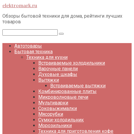
Перейти
elektromark.ru
к
контенту
Обзоры бытовой техники для дома, рейтинги лучших
товаров
Поиск:
Автотовары
Бытовая техника
Техника для кухни
Встраиваемые холодильники
Варочные панели
Духовые шкафы
Вытяжки
Встраиваемые вытяжки
Комбинированные плиты
Микроволновые печи
Мультиварки
Соковыжималки
Мясорубки
Сумки-холодильник
Морозильники
Техника для приготовления кофе