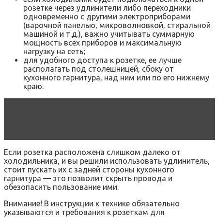
розетке через удлинители либо переходники
одновременно с другими электроприборами
(варочной панелью, микроволновкой, стиральной
машиной и т.д.), важно учитывать суммарную
мощность всех приборов и максимальную
нагрузку на сеть;
для удобного доступа к розетке, ее лучше
располагать под столешницей, сбоку от
кухонного гарнитура, над ним или по его нижнему
краю.
Читать статью
Дизайн фасадов и крепление
дверей: как сделать встраиваемый
холодильник незаметным в гарнитуре
Если розетка расположена слишком далеко от
холодильника, и вы решили использовать удлинитель,
стоит пускать их с задней стороны кухонного
гарнитура — это позволит скрыть провода и
обезопасить пользование ими.
Внимание! В инструкции к технике обязательно
указываются и требования к розеткам для