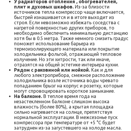
У радиаторов отопления , обогревателей,
плит и духовых шкафов.
Из-за близости
источников тепла компрессор чаще включается,
быстрей изнашивается и в итоге выходит из
строя. Если невозможно избежать соседства с
нагретой поверхностью других приборов, то
необходимо обеспечить минимальную дистанцию
хотя бы в 0.5 метра. Также немного снизить градус
поможет использование барьера из
термоизолирующего материала или покрытие
холодильника фольгой, отражающей тепловое
излучение. Но эти хитрости, так или иначе,
отразятся на общей эстетике интерьера кухни.
Рядом с раковиной или мойкой.
Как и для
любого электроприбора, смежное расположение
холодильника возле источника воды чревато
попаданием брызг на корпус и розетку, которые
могут спровоцировать короткое замыкание.
На балконе.
В теплое время года на
незастекленном балконе слишком высока
влажность (более 80%), а крытая площадка
сильно нагревается на солнце, препятствуя
нормальной эксплуатации. В межсезонье пуск
компрессора при температуре от +5 °C будет
затруднен из-за загустевшего на холоде масла.