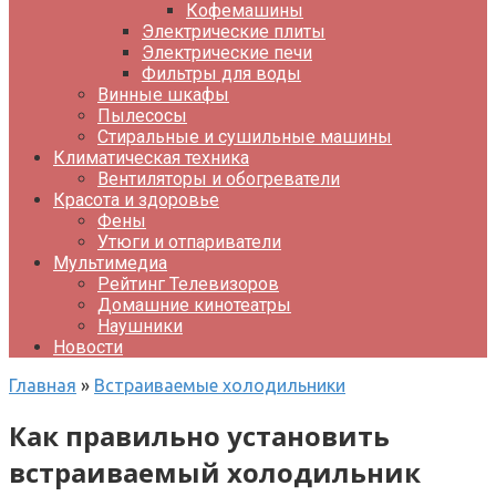
Кофемашины
Электрические плиты
Электрические печи
Фильтры для воды
Винные шкафы
Пылесосы
Стиральные и сушильные машины
Климатическая техника
Вентиляторы и обогреватели
Красота и здоровье
Фены
Утюги и отпариватели
Мультимедиа
Рейтинг Телевизоров
Домашние кинотеатры
Наушники
Новости
Главная
»
Встраиваемые холодильники
Как правильно установить
встраиваемый холодильник