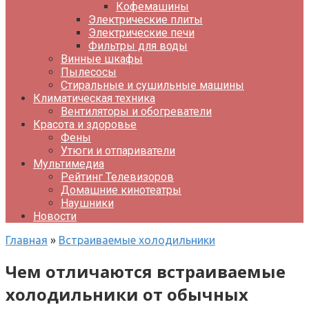
Кофемашины
Электрические плиты
Электрические печи
Фильтры для воды
Винные шкафы
Пылесосы
Стиральные и сушильные машины
Климатическая техника
Вентиляторы и обогреватели
Красота и здоровье
Фены
Утюги и отпариватели
Мультимедиа
Рейтинг Телевизоров
Домашние кинотеатры
Наушники
Новости
Главная
»
Встраиваемые холодильники
Чем отличаются встраиваемые
холодильники от обычных