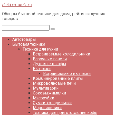
Перейти
elektromark.ru
к
контенту
Обзоры бытовой техники для дома, рейтинги лучших
товаров
Поиск:
Автотовары
Бытовая техника
Техника для кухни
Встраиваемые холодильники
Варочные панели
Духовые шкафы
Вытяжки
Встраиваемые вытяжки
Комбинированные плиты
Микроволновые печи
Мультиварки
Соковыжималки
Мясорубки
Сумки-холодильник
Морозильники
Техника для приготовления кофе