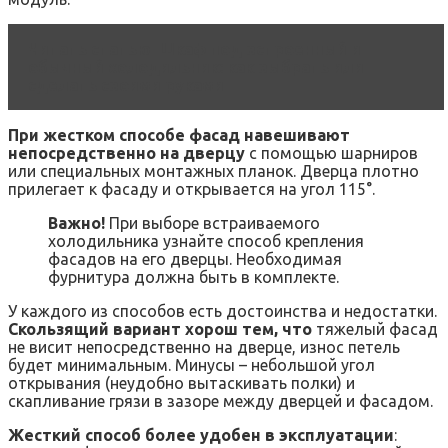
Читать статью
Шкаф под встроенный и
обычный холодильник: как выбрать или
сделать своими руками
При жестком способе фасад навешивают
непосредственно на дверцу
с помощью шарниров
или специальных монтажных планок. Дверца плотно
прилегает к фасаду и открывается на угол 115°.
Важно!
При выборе встраиваемого
холодильника узнайте способ крепления
фасадов на его дверцы. Необходимая
фурнитура должна быть в комплекте.
У каждого из способов есть достоинства и недостатки.
Скользящий вариант хорош тем, что
тяжелый фасад
не висит непосредственно на дверце, износ петель
будет минимальным. Минусы – небольшой угол
открывания (неудобно вытаскивать полки) и
скапливание грязи в зазоре между дверцей и фасадом.
Жесткий способ более удобен в эксплуатации
: