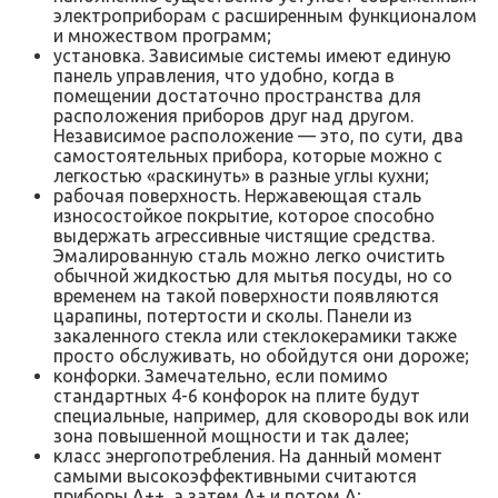
электроприборам с расширенным функционалом
и множеством программ;
установка. Зависимые системы имеют единую
панель управления, что удобно, когда в
помещении достаточно пространства для
расположения приборов друг над другом.
Независимое расположение — это, по сути, два
самостоятельных прибора, которые можно с
легкостью «раскинуть» в разные углы кухни;
рабочая поверхность. Нержавеющая сталь
износостойкое покрытие, которое способно
выдержать агрессивные чистящие средства.
Эмалированную сталь можно легко очистить
обычной жидкостью для мытья посуды, но со
временем на такой поверхности появляются
царапины, потертости и сколы. Панели из
закаленного стекла или стеклокерамики также
просто обслуживать, но обойдутся они дороже;
конфорки. Замечательно, если помимо
стандартных 4-6 конфорок на плите будут
специальные, например, для сковороды вок или
зона повышенной мощности и так далее;
класс энергопотребления. На данный момент
самыми высокоэффективными считаются
приборы А++, а затем А+ и потом А;