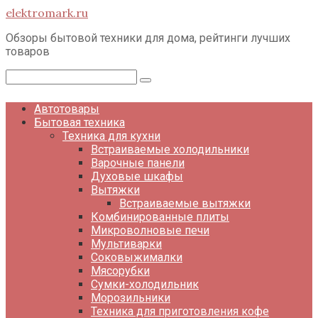
Перейти
elektromark.ru
к
контенту
Обзоры бытовой техники для дома, рейтинги лучших
товаров
Поиск:
Автотовары
Бытовая техника
Техника для кухни
Встраиваемые холодильники
Варочные панели
Духовые шкафы
Вытяжки
Встраиваемые вытяжки
Комбинированные плиты
Микроволновые печи
Мультиварки
Соковыжималки
Мясорубки
Сумки-холодильник
Морозильники
Техника для приготовления кофе