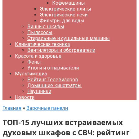
Кофемашины
Электрические плиты
Электрические печи
Фильтры для воды
Винные шкафы
Пылесосы
Стиральные и сушильные машины
Климатическая техника
Вентиляторы и обогреватели
Красота и здоровье
Фены
Утюги и отпариватели
Мультимедиа
Рейтинг Телевизоров
Домашние кинотеатры
Наушники
Новости
Главная
»
Варочные панели
ТОП-15 лучших встраиваемых
духовых шкафов с СВЧ: рейтинг