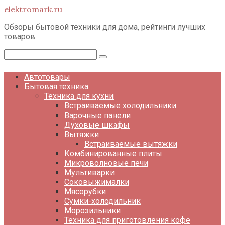
Перейти
elektromark.ru
к
контенту
Обзоры бытовой техники для дома, рейтинги лучших
товаров
Поиск:
Автотовары
Бытовая техника
Техника для кухни
Встраиваемые холодильники
Варочные панели
Духовые шкафы
Вытяжки
Встраиваемые вытяжки
Комбинированные плиты
Микроволновые печи
Мультиварки
Соковыжималки
Мясорубки
Сумки-холодильник
Морозильники
Техника для приготовления кофе