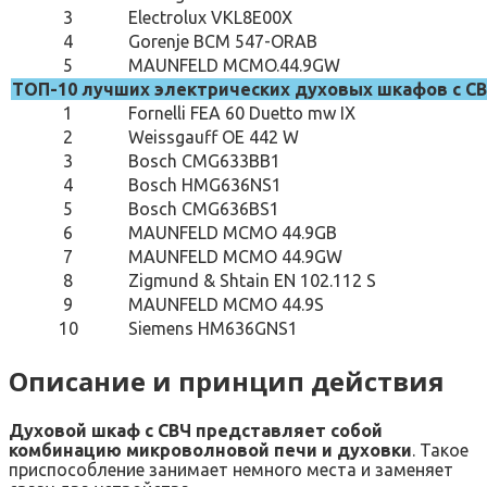
3
Electrolux VKL8E00X
4
Gorenje BCM 547-ORAB
5
MAUNFELD MCMO.44.9GW
ТОП-10 лучших электрических духовых шкафов с С
1
Fornelli FEA 60 Duetto mw IX
2
Weissgauff OE 442 W
3
Bosch CMG633BB1
4
Bosch HMG636NS1
5
Bosch CMG636BS1
6
MAUNFELD MCMO 44.9GB
7
MAUNFELD MCMO 44.9GW
8
Zigmund & Shtain EN 102.112 S
9
MAUNFELD MCMO 44.9S
10
Siemens HM636GNS1
Описание и принцип действия
Духовой шкаф с СВЧ представляет собой
комбинацию микроволновой печи и духовки
. Такое
приспособление занимает немного места и заменяет