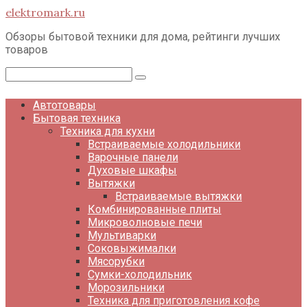
Перейти
elektromark.ru
к
контенту
Обзоры бытовой техники для дома, рейтинги лучших
товаров
Поиск:
Автотовары
Бытовая техника
Техника для кухни
Встраиваемые холодильники
Варочные панели
Духовые шкафы
Вытяжки
Встраиваемые вытяжки
Комбинированные плиты
Микроволновые печи
Мультиварки
Соковыжималки
Мясорубки
Сумки-холодильник
Морозильники
Техника для приготовления кофе