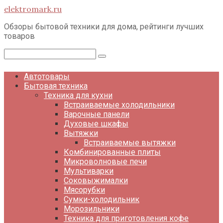
Перейти
elektromark.ru
к
контенту
Обзоры бытовой техники для дома, рейтинги лучших
товаров
Поиск:
Автотовары
Бытовая техника
Техника для кухни
Встраиваемые холодильники
Варочные панели
Духовые шкафы
Вытяжки
Встраиваемые вытяжки
Комбинированные плиты
Микроволновые печи
Мультиварки
Соковыжималки
Мясорубки
Сумки-холодильник
Морозильники
Техника для приготовления кофе