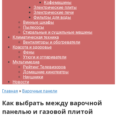
Кофемашины
Электрические плиты
Электрические печи
Фильтры для воды
Винные шкафы
Пылесосы
Стиральные и сушильные машины
Климатическая техника
Вентиляторы и обогреватели
Красота и здоровье
Фены
Утюги и отпариватели
Мультимедиа
Рейтинг Телевизоров
Домашние кинотеатры
Наушники
Новости
Главная
»
Варочные панели
Как выбрать между варочной
панелью и газовой плитой