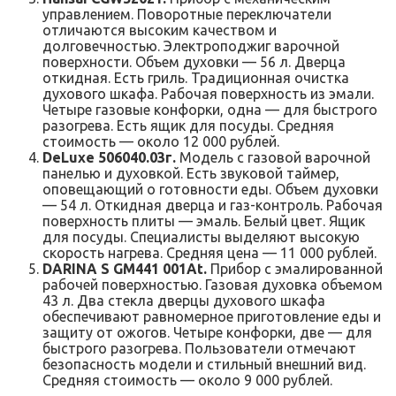
управлением. Поворотные переключатели
отличаются высоким качеством и
долговечностью. Электроподжиг варочной
поверхности. Объем духовки — 56 л. Дверца
откидная. Есть гриль. Традиционная очистка
духового шкафа. Рабочая поверхность из эмали.
Четыре газовые конфорки, одна — для быстрого
разогрева. Есть ящик для посуды. Средняя
стоимость — около 12 000 рублей.
DeLuxe 506040.03г.
Модель с газовой варочной
панелью и духовкой. Есть звуковой таймер,
оповещающий о готовности еды. Объем духовки
— 54 л. Откидная дверца и газ-контроль. Рабочая
поверхность плиты — эмаль. Белый цвет. Ящик
для посуды. Специалисты выделяют высокую
скорость нагрева. Средняя цена — 11 000 рублей.
DARINA S GM441 001At.
Прибор с эмалированной
рабочей поверхностью. Газовая духовка объемом
43 л. Два стекла дверцы духового шкафа
обеспечивают равномерное приготовление еды и
защиту от ожогов. Четыре конфорки, две — для
быстрого разогрева. Пользователи отмечают
безопасность модели и стильный внешний вид.
Средняя стоимость — около 9 000 рублей.