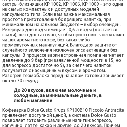
сестры-близняшки KP 1002, KP 1006, KP 1009 – это одна
из самых компактных и доступных моделей
капсульного типа. Если вам важна максимальная
простота приготовления бодрящего напитка, при
минимальном начальном бюджете – выбор очевиден.
Резервуар для воды вмещает 0,6 л воды (достается
сзади), чего достаточно, чтобы приготовить несколько
чашек ароматного кофе, без каких-либо
промежуточных манипуляций. Благодаря защите от
случайного включения исключен риск активации без
капсулы. В процессе варки встроенная помпа нагнетает
давление до 9 бар (при заявленной мощности в 15, но
для эспрессо достаточно 9), за счет чего напиток
получается с насыщенным вкусом и ароматом.
Разогрев термоблока перед началом готовки занимает
около 30 секунд.
До 20 вкусов, включая молочные и
холодные, за минимальные деньги, в
любом магазине
Кофеварка Dolce Gusto Krups KP100B10 Piccolo Antracite
привлекает доступной ценой, а система Dolce Gusto
позволяет готовить различные напитки: эспрессо,
капучино, латте, какао и другие, до 20 вкусов. Причем