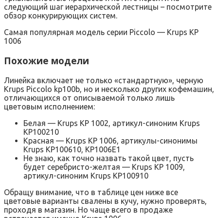
следующий шаг иерархической лестницы – посмотрите
обзор конкурирующих систем.
Самая популярная модель серии Piccolo — Krups KP
1006
Похожие модели
Линейка включает не только «стандартную», черную
Krups Piccolo kp100b, но и несколько других кофемашин,
отличающихся от описываемой только лишь
цветовым исполнением:
Белая — Krups KP 1002, артикул-синоним Krups
KP100210
Красная — Krups KP 1006, артикулы-синонимы
Krups KP100610, KP1006E1
Не знаю, как точно назвать такой цвет, пусть
будет серебристо-желтая — Krups KP 1009,
артикул-синоним Krups KP100910
Обращу внимание, что в таблице цен ниже все
цветовые варианты свалены в кучу, нужно проверять,
проходя в магазин. Но чаще всего в продаже