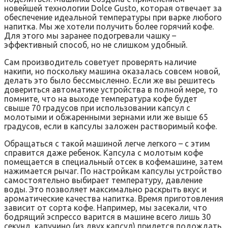
новейшей технологии Dolce Gusto, которая отвечает за
обеспечение идеальной температуры при варке любого
напитка. Мы же хотели получить более горячий кофе.
Для этого мы заранее подогревали чашку –
эффективный способ, но не слишком удобный.
Сам производитель советует проверять наличие
накипи, но поскольку машина оказалась совсем новой,
делать это было бессмысленно. Если же вы решитесь
довериться автоматике устройства в полной мере, то
помните, что на выходе температура кофе будет
свыше 70 градусов при использовании капсул с
молотыми и обжаренными зернами или же выше 65
градусов, если в капсулы заложен растворимый кофе.
Обращаться с такой машиной легче легкого – с этим
справится даже ребенок. Капсула с молотым кофе
помещается в специальный отсек в кофемашине, затем
нажимается рычаг. По настройкам капсулы устройство
самостоятельно выбирает температуру, давление
воды. Это позволяет максимально раскрыть вкус и
ароматические качества напитка. Время приготовления
зависит от сорта кофе. Например, мы засекали, что
бодрящий эспрессо варится в машине всего лишь 30
секунд, капучино (из двух капсул) придется подождать