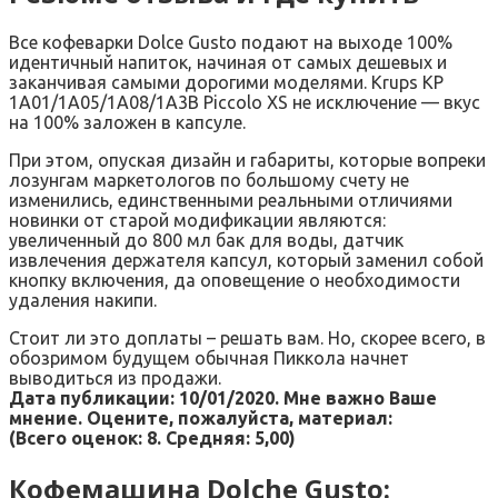
Все кофеварки Dolce Gusto подают на выходе 100%
идентичный напиток, начиная от самых дешевых и
заканчивая самыми дорогими моделями. Krups KP
1A01/1A05/1A08/1A3B Piccolo XS не исключение — вкус
на 100% заложен в капсуле.
При этом, опуская дизайн и габариты, которые вопреки
лозунгам маркетологов по большому счету не
изменились, единственными реальными отличиями
новинки от старой модификации являются:
увеличенный до 800 мл бак для воды, датчик
извлечения держателя капсул, который заменил собой
кнопку включения, да оповещение о необходимости
удаления накипи.
Стоит ли это доплаты – решать вам. Но, скорее всего, в
обозримом будущем обычная Пиккола начнет
выводиться из продажи.
Дата публикации: 10/01/2020. Мне важно Ваше
мнение. Оцените, пожалуйста, материал:
(Всего оценок:
8
. Средняя:
5,00
)
Кофемашина Dolche Gusto: