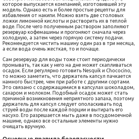
которое выпускается компанией, изготовившей эту
модель. Однако есть и более простые рецепты для
избавления от накипи. Можно взять две столовых
ложки лимонной кислоты и растворить их в теплой
воде. После чего полученным раствором заполняют
резервуар кофемашины и прогоняют сначала через
холодную, а затем через горячую систему подачи.
Рекомендуется чистить машину один раз в три месяца,
а если вода очень жесткая, то и почаще.
Сам резервуар для воды тоже стоит периодически
промывать, так как у него на дне может скапливаться
осадок. Если регулярно готовить Nesquik и Chococino,
то можно заметить, что держатель капсул пачкается
намного быстрее, чем при работе с другими сортами.
Это связано с содержащимися в капсулах шоколадом,
сахаром и молоком. Подобный осадок может стать
причиной возникновения неприятного запаха, поэтому
держатель для капсул следует ополаскивать под
струей воды после каждой порции и вытирать его
насухо. Его разрешается мыть даже в посудомоечной
машине, однако все остальные элементы нужно
очищать вручную.
Основные правила безопасности