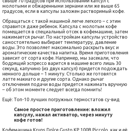
свыше 70 градусов при использовании капсул с
молотыми и обжаренными зернами или же выше 65
градусов, если в капсулы заложен растворимый кофе.
Обращаться с такой машиной легче легкого – с этим
справится даже ребенок. Капсула с молотым кофе
помещается в специальный отсек в кофемашине, затем
нажимается рычаг. По настройкам капсулы устройство
самостоятельно выбирает температуру, давление
воды. Это позволяет максимально раскрыть вкус и
ароматические качества напитка. Время приготовления
зависит от сорта кофе. Например, мы засекали, что
бодрящий эспрессо варится в машине всего лишь 30
секунд, капучино (из двух капсул) придется подождать
немного дольше – 1 минуту. Столько же готовятся
латте макиато и другие сорта. Однако рычаг
отключения подачи воды придется нажимать вручную
– об этом моменте следует всегда помнить!
Ещё: Топ-10 лучших погружных термостатов су-вид
Самое простое приготовление: вложил
капсулу, нажал активатор, через минуту
кофе готов!
Кофемашина Krups Dolce Gusto KP 100B Piccolo, как и её