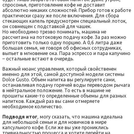
спросонья, приготовление кофе не доставит
абсолютно никаких сложностей. Прибор готов к работе
практически сразу же после включения. Для сбора
стекающих капель предусмотрен специальный лоток,
он совмещен с подставкой для чашек.
Но необходимо трезво понимать, машина не
рассчитана на потоковую подачу кофе. За раз можно
приготовить только одну порцию. А 0,6 литра даже
большая семья, не говоря об офисных сотрудниках,
выпьет в мгновение ока. Пара эспрессо и пара капучино
– остальные встают в очередь.
Важный нюанс управления, который свойственен
именно для этой, самой доступной модели системы
Dolce Gusto. Объем напитка вы регулируете сами,
останавливая подачу горячей воды переводом рычага
в нейтральное положение. То есть в машине не
прошиты какие-то определенные объемы для разных
напитков. Каждый раз вы сами отмеряете
необходимое количество.
Подводя итог
, могу сказать, что машина идеальна
для небольшой семьи и для новичков в мире
капсульного кофе. Если же вы уже прониклись
тривиальностью процесса и хотите перейти на