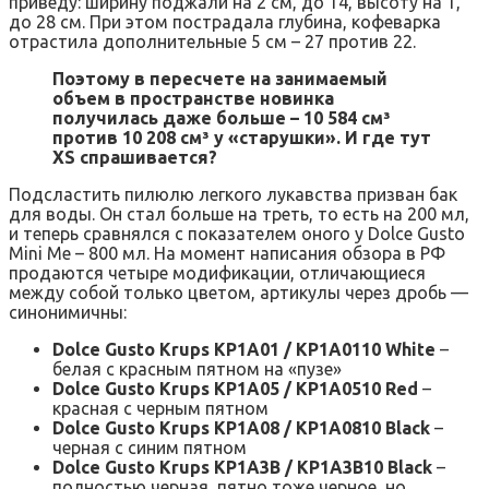
приведу: ширину поджали на 2 см, до 14, высоту на 1,
до 28 см. При этом пострадала глубина, кофеварка
отрастила дополнительные 5 см – 27 против 22.
Поэтому в пересчете на занимаемый
объем в пространстве новинка
получилась даже больше – 10 584 см³
против 10 208 см³ у «старушки». И где тут
XS спрашивается?
Подсластить пилюлю легкого лукавства призван бак
для воды. Он стал больше на треть, то есть на 200 мл,
и теперь сравнялся с показателем оного у Dolce Gusto
Mini Me – 800 мл. На момент написания обзора в РФ
продаются четыре модификации, отличающиеся
между собой только цветом, артикулы через дробь —
синонимичны:
Dolce Gusto Krups KP1A01 / KP1A0110 White
–
белая с красным пятном на «пузе»
Dolce Gusto Krups KP1A05 / KP1A0510 Red
–
красная с черным пятном
Dolce Gusto Krups KP1A08 / KP1A0810 Black
–
черная с синим пятном
Dolce Gusto Krups KP1A3B / KP1A3B10 Black
–
полностью черная, пятно тоже черное, но