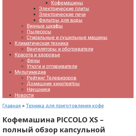
Кофемашины
Электрические плиты
Электрические печи
Фильтры для воды
Винные шкафы
Пылесосы
Стиральные и сушильные машины
Климатическая техника
Вентиляторы и обогреватели
Красота и здоровье
Фены
Утюги и отпариватели
Мультимедиа
Рейтинг Телевизоров
Домашние кинотеатры
Наушники
Новости
Главная
»
Техника для приготовления кофе
Кофемашина PICCOLO XS –
полный обзор капсульной