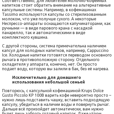
Соответственно, для любителей молочно-кофейных
напитков стоит обратить внимание на альтернативные
капсульные системы. Например, в кофемашинах
Tassimo используются капсулы со стерилизованным
молоком, что уже получше сухого. А некоторые
Неспрессо-аппараты оснащаются капучинаторами, как
ручными — в виде парового крана с насадкой
панарелло, так и автоматическими в виде
комплектного кувшина.
C другой стороны, система примечательна наличием
капсул для холодных напитков, например, Cappuccino
Ice. Холодные напитки готовятся переводом основного
рычага в противоположную сторону. Отдельного
охладителя у аппарата, конечно, нет. Он просто
подает воду, которую вы залили в бак, без её нагрева.
Исключительно для домашнего
использования небольшой семьей
Повторюсь, с капсульной кофемашиной Krups Dolce
Gusto Piccolo KP 100B варить кофе невероятно просто –
нужно лишь подставить чашку, вставить подходящую
капсулу, убедиться в наличии воды и повернуть рычаг.
Дальше всё произойдет автоматически, вам нужно
будет лишь забрать готовый напиток. Даже утром,