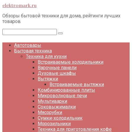
Перейти
elektromark.ru
к
контенту
Обзоры бытовой техники для дома, рейтинги лучших
товаров
Поиск:
Автотовары
Бытовая техника
Техника для кухни
Встраиваемые холодильники
Варочные панели
Духовые шкафы
Вытяжки
Встраиваемые вытяжки
Комбинированные плиты
Микроволновые печи
Мультиварки
Соковыжималки
Мясорубки
Сумки-холодильник
Морозильники
Техника для приготовления кофе