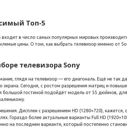
симый Топ-5
LG входит в число самых популярных мировых производит
млемые цены. О том, как выбрать телевизор именно от So
боре телевизора Sony
ание, глядя на телевизор — его диагональ. Ещё не так д
экрана. Сегодня, с ростом разрешения матриц и повышен
я большой гостиной подойдёт модель от 55 дюймов, для м
маленькому.
ешения. Дисплеи с разрешением HD (1280×720), кажется,
. Гораздо более актуальные варианты Full HD (1920×1080
но на последнем варианте, который постепенно станови