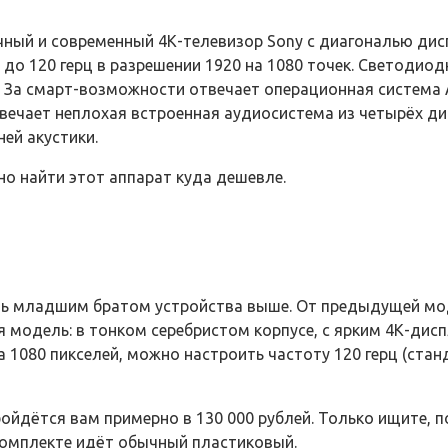
ный и современный 4К-телевизор Sony с диагональю дисп
и до 120 герц в разрешении 1920 на 1080 точек. Светодио
 За смарт-возможности отвечает операционная система A
к отвечает неплохая встроенная аудиосистема из четырёх
ей акустики.
но найти этот аппарат куда дешевле.
ь младшим братом устройства выше. От предыдущей моде
я модель: в тонком серебристом корпусе, с ярким 4К-ди
 1080 пикселей, можно настроить частоту 120 герц (ста
ойдётся вам примерно в 130 000 рублей. Только ищите, 
 комплекте идёт обычный пластиковый.