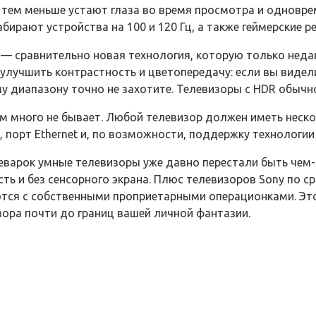
тем меньше устают глаза во время просмотра и одновре
бирают устройства на 100 и 120 Гц, а также геймерские ре
 сравнительно новая технология, которую только недав
улучшить контрастность и цветопередачу: если вы видел
 диапазону точно не захотите. Телевизоры с HDR обычно
 много не бывает. Любой телевизор должен иметь неско
 порт Ethernet и, по возможности, поддержку технологии 
еварок умные телевизоры уже давно перестали быть чем
сть и без сенсорного экрана. Плюс телевизоров Sony по с
аются с собственными проприетарными операционками. Эт
ора почти до границ вашей личной фантазии.