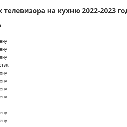
 телевизора на кухню 2022-2023 го
а
цену
цену
цену
ства
цену
цену
цену
цену
цену
цену