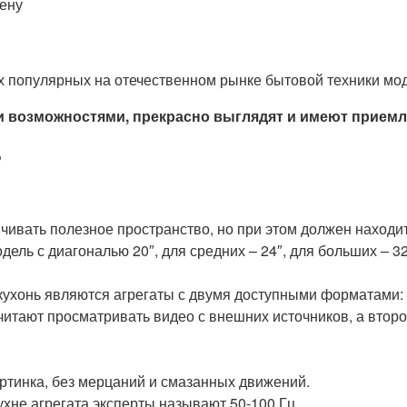
цену
х популярных на отечественном рынке бытовой техники мо
 возможностями, прекрасно выглядят и имеют прием
?
чивать полезное пространство, но при этом должен находи
ель с диагональю 20″, для средних – 24″, для больших – 32
онь являются агрегаты с двумя доступными форматами: F
итают просматривать видео с внешних источников, а второ
артинка, без мерцаний и смазанных движений.
хне агрегата эксперты называют 50-100 Гц.