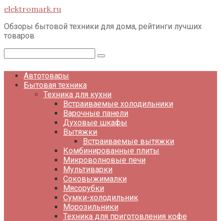
Перейти
elektromark.ru
к
контенту
Обзоры бытовой техники для дома, рейтинги лучших
товаров
Поиск:
Автотовары
Бытовая техника
Техника для кухни
Встраиваемые холодильники
Варочные панели
Духовые шкафы
Вытяжки
Встраиваемые вытяжки
Комбинированные плиты
Микроволновые печи
Мультиварки
Соковыжималки
Мясорубки
Сумки-холодильник
Морозильники
Техника для приготовления кофе