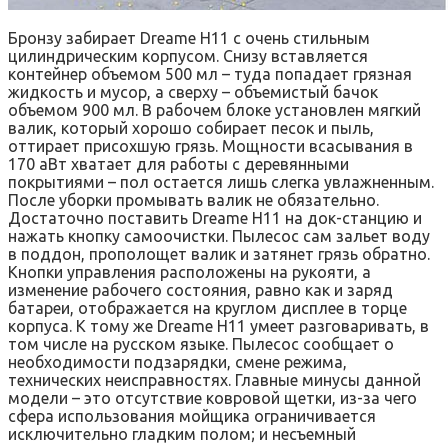
Бронзу забирает Dreame H11 с очень стильным
цилиндрическим корпусом. Снизу вставляется
контейнер объемом 500 мл – туда попадает грязная
жидкость и мусор, а сверху – объемистый бачок
объемом 900 мл. В рабочем блоке установлен мягкий
валик, который хорошо собирает песок и пыль,
оттирает присохшую грязь. Мощности всасывания в
170 аВт хватает для работы с деревянными
покрытиями – пол остается лишь слегка увлажненным.
После уборки промывать валик не обязательно.
Достаточно поставить Dreame H11 на док-станцию и
нажать кнопку самоочистки. Пылесос сам зальет воду
в поддон, прополощет валик и затянет грязь обратно.
Кнопки управления расположены на рукояти, а
изменение рабочего состояния, равно как и заряд
батареи, отображается на круглом дисплее в торце
корпуса. К тому же Dreame H11 умеет разговаривать, в
том числе на русском языке. Пылесос сообщает о
необходимости подзарядки, смене режима,
технических неисправностях. Главные минусы данной
модели – это отсутствие ковровой щетки, из-за чего
сфера использования мойщика ограничивается
исключительно гладким полом; и несъемный