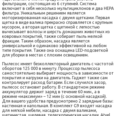
фильтрации, состоящая из 6 ступеней. Система
включает в себя несколько мультициклонов и два НЕРА
фильтра. Уникальным решением является
моторизированная насадка с двумя щетками. Первая
щетка в виде валика прекрасно справляется с крупным
мусором, а вторая щетка с щетиной с легкостью
вычесывает волосы и шерсть домашних животных из
ковровых покрытий, также собирает пыль мелкой
фракции. Таким образом, насадка является
универсальной и одинаково эффективной на любом
типе покрытия. Также она оснащена LED-подсветкой
для уборки в местах с плохим освещением.
Пылесос имеет безколлекторный двигатель с частотой
оборотов 125 000 в минуту. Процессор пылесоса
самостоятельно выбирает мощность в зависимости от
покрытия и нагрузки на двигатель. Гаджет также сам
контролирует расход батареи. Если случился засор,
пылесос остановит работу. В стандартном режиме
аккумулятор держит заряд в течение 60 мин., а в
режиме «максимум» – 12 мин (с основной насадкой).
Для вашего удобства предусмотрено 2 зарядные базы:
настенная и напольная. В комплект G9 входят насадка
для мягкой мебели, насадка с двумя валиками,
щетинистая, щелевая, телескопическая насадки. Atvel