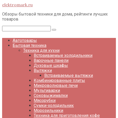
Перейти
elektromark.ru
к
контенту
Обзоры бытовой техники для дома, рейтинги лучших
товаров
Поиск:
Автотовары
Бытовая техника
Техника для кухни
Встраиваемые холодильники
Варочные панели
Духовые шкафы
Вытяжки
Встраиваемые вытяжки
Комбинированные плиты
Микроволновые печи
Мультиварки
Соковыжималки
Мясорубки
Сумки-холодильник
Морозильники
Техника для приготовления кофе