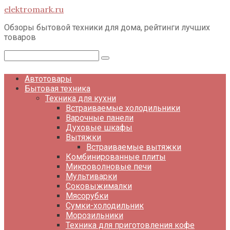
Перейти
elektromark.ru
к
контенту
Обзоры бытовой техники для дома, рейтинги лучших
товаров
Поиск:
Автотовары
Бытовая техника
Техника для кухни
Встраиваемые холодильники
Варочные панели
Духовые шкафы
Вытяжки
Встраиваемые вытяжки
Комбинированные плиты
Микроволновые печи
Мультиварки
Соковыжималки
Мясорубки
Сумки-холодильник
Морозильники
Техника для приготовления кофе