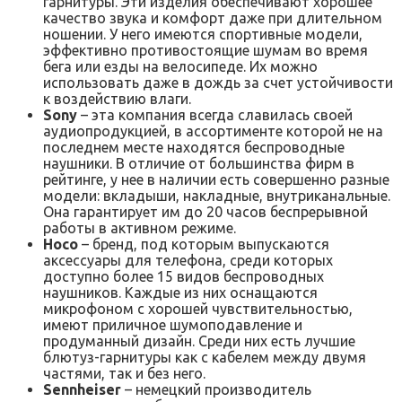
гарнитуры. Эти изделия обеспечивают хорошее
качество звука и комфорт даже при длительном
ношении. У него имеются спортивные модели,
эффективно противостоящие шумам во время
бега или езды на велосипеде. Их можно
использовать даже в дождь за счет устойчивости
к воздействию влаги.
Sony
– эта компания всегда славилась своей
аудиопродукцией, в ассортименте которой не на
последнем месте находятся беспроводные
наушники. В отличие от большинства фирм в
рейтинге, у нее в наличии есть совершенно разные
модели: вкладыши, накладные, внутриканальные.
Она гарантирует им до 20 часов беспрерывной
работы в активном режиме.
Hoco
– бренд, под которым выпускаются
аксессуары для телефона, среди которых
доступно более 15 видов беспроводных
наушников. Каждые из них оснащаются
микрофоном с хорошей чувствительностью,
имеют приличное шумоподавление и
продуманный дизайн. Среди них есть лучшие
блютуз-гарнитуры как с кабелем между двумя
частями, так и без него.
Sennheiser
– немецкий производитель