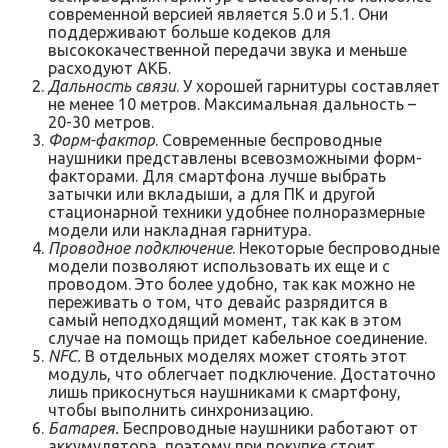
современной версией является 5.0 и 5.1. Они
поддерживают больше кодеков для
высококачественной передачи звука и меньше
расходуют АКБ.
Дальность связи
. У хорошей гарнитуры составляет
не менее 10 метров. Максимальная дальность –
20-30 метров.
Форм-фактор
. Современные беспроводные
наушники представлены всевозможными форм-
факторами. Для смартфона лучше выбрать
затычки или вкладыши, а для ПК и другой
стационарной техники удобнее полноразмерные
модели или накладная гарнитура.
Проводное подключение
. Некоторые беспроводные
модели позволяют использовать их еще и с
проводом. Это более удобно, так как можно не
переживать о том, что девайс разрядится в
самый неподходящий момент, так как в этом
случае на помощь придет кабельное соединение.
NFC
.
В отдельных моделях может стоять этот
модуль, что облегчает подключение. Достаточно
лишь прикоснуться наушниками к смартфону,
чтобы выполнить синхронизацию.
Батарея.
Беспроводные наушники работают от
аккумулятора, поэтому при покупке стоит