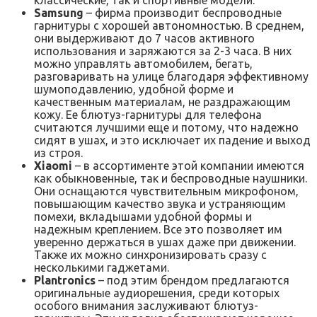
Samsung
– фирма производит беспроводные
гарнитуры с хорошей автономностью. В среднем,
они выдерживают до 7 часов активного
использования и заряжаются за 2-3 часа. В них
можно управлять автомобилем, бегать,
разговаривать на улице благодаря эффективному
шумоподавлению, удобной форме и
качественным материалам, не раздражающим
кожу. Ее блютуз-гарнитуры для телефона
считаются лучшими еще и потому, что надежно
сидят в ушах, и это исключает их падение и выход
из строя.
Xiaomi
– в ассортименте этой компании имеются
как обыкновенные, так и беспроводные наушники.
Они оснащаются чувствительным микрофоном,
повышающим качество звука и устраняющим
помехи, вкладышами удобной формы и
надежным креплением. Все это позволяет им
уверенно держаться в ушах даже при движении.
Также их можно синхронизировать сразу с
несколькими гаджетами.
Рlantronics
– под этим брендом предлагаются
оригинальные аудиорешения, среди которых
особого внимания заслуживают блютуз-