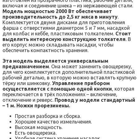
изготовлен из прозрачного пластика, рабочие детали,
включая и соединение шнека – из нержавеющей стали.
Модель мощностью 2000 Вт обеспечивает
производительность до 2,5 кг мяса в минуту
.
Комплектуется двумя дисками для приготовления
фарша с отверстиями диаметром 5 и 7 мм, насадкой
для колбас и кеббе, пластиковым толкателем.
Стоит
выделить интересную конструкцию толкателя
. В
его корпус можно складывать насадки, чтобы
обеспечить компактность хранения.
Эта модель выделяется универсальным
предназначением
. Она может заменить овощерезку,
для чего комплектуется дополнительной пластиковой
рабочей деталью, в которую можно вставлять крупную
тёрку или шинковку.
Управление прибором
осуществляется с помощью одной кнопки
, которая
переключается в трёх положениях – включение,
отключение и реверс.
Провод у модели стандартный
– 1 м. Ножки прорезинены.
Простая разборка и сборка.
Хорошее качество измельчения.
Высокая мощность.
Есть овощерезка.
Удобная система хранения насадок.