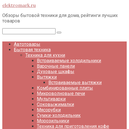
Перейти
elektromark.ru
к
контенту
Обзоры бытовой техники для дома, рейтинги лучших
товаров
Поиск:
Автотовары
Бытовая техника
Техника для кухни
Встраиваемые холодильники
Варочные панели
Духовые шкафы
Вытяжки
Встраиваемые вытяжки
Комбинированные плиты
Микроволновые печи
Мультиварки
Соковыжималки
Мясорубки
Сумки-холодильник
Морозильники
Техника для приготовления кофе