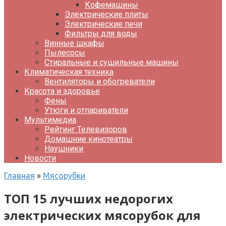
Кофемашины
Электрические плиты
Электрические печи
Фильтры для воды
Винные шкафы
Пылесосы
Стиральные и сушильные машины
Климатическая техника
Вентиляторы и обогреватели
Красота и здоровье
Фены
Утюги и отпариватели
Мультимедиа
Рейтинг Телевизоров
Домашние кинотеатры
Наушники
Новости
Главная
»
Мясорубки
ТОП 15 лучших недорогих
электрических мясорубок для