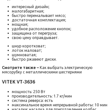
интересный дизайн;
малогабаритная;
быстро перемалывает мясо;
достаточная комплектация;
мощная;
удобное расположение кнопок;
защищена от перегруза;
свою цену оправдывает.
шнур коротковат;
лоток маловат;
шумноватая;
быстро ржавеют диски.
Смотрите также –
Как выбрать электрическую
мясорубку с металлическими шестернями
VITEK VT-3636
мощность: 250 Вт
производительность: 1.7 кг/мин
система реверса: есть
максимальное время непрерывной работы: 10 мин
насадки: насадка для приготовления колбас,