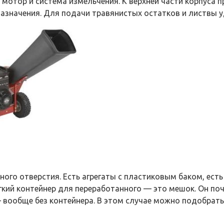
мотор и система измельчения. К верхней части корпуса
назначения. Для подачи травянистых остатков и листвы у
ого отверстия. Есть агрегаты с пластиковым баком, ест
гкий контейнер для переработанного — это мешок. Он поч
— вообще без контейнера. В этом случае можно подобрать