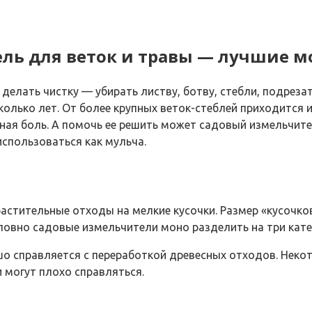
ль для веток и травы — лучшие 
елать чистку — убирать листву, ботву, стебли, подрезать
сколько лет. От более крупных веток-стеблей приходитс
вная боль. А помочь ее решить может садовый измельчите
спользоваться как мульча.
астительные отходы на мелкие кусочки. Размер «кусочков
ловно садовые измельчители моно разделить на три кате
о справляется с переработкой древесных отходов. Некот
и могут плохо справляться.