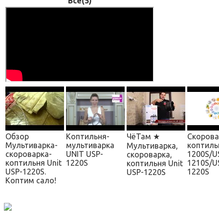
Все(5)
Обзор
Коптильня-
ЧёТам ★
Скорова
Мультиварка-
мультиварка
коптиль
Мультиварка,
скороварка-
UNIT USP-
1200S/U
скороварка,
коптильня Unit
1220S
1210S/U
коптильня Unit
USP-1220S.
1220S
USP-1220S
Коптим сало!