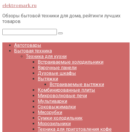
Перейти
elektromark.ru
к
контенту
Обзоры бытовой техники для дома, рейтинги лучших
товаров
Поиск:
Автотовары
Бытовая техника
Техника для кухни
Встраиваемые холодильники
Варочные панели
Духовые шкафы
Вытяжки
Встраиваемые вытяжки
Комбинированные плиты
Микроволновые печи
Мультиварки
Соковыжималки
Мясорубки
Сумки-холодильник
Морозильники
Техника для приготовления кофе