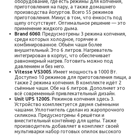
оборудование, где есть режимы для копчения,
приготовления на пару, а также домашнего
производства йогуртов. Всего 55 режимов
приготовления. Минус в том, что ёмкость под
щепу отсутствует. Оптимальное решение — это
применение жидкого дыма.
Brand 6060
. Предусмотрены 3 режима копчения,
среди которых холодное, горячее и
комбинированное. Объём чаши более
внушительный. Это 6 литров. Нагреватель
интегрирован в корпус, что обеспечивает
равномерный нагрев. Готовить можно под
давлением и без него.
Vitesse VS3005
. Имеет мощность в 1000 Вт.
Доступно 10 режимов для приготовления пищи, а
также 2 режима копчения. В комплекте идёт 2
съёмные чаши. Обе на 6 литров. Дополняет это
всё современный привлекательный дизайн.
Unit UPS 1200S
. Режимов копчения здесь 3.
Устройство комплектуется двумя съёмными
чашами. Уплотнитель сделан из жаропрочного
силикона. Предусмотрены 4 решётки и
вместительный контейнер для щепы. Также
производитель добавляет в комплект своей
мультиварки набор готовых опилок высокого