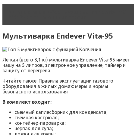
Читать статью
Обзор мультиварки Polaris EVO
0445DS со встроенными весами
Мультиварка Endever Vita-95
Легкая (всего 3,1 кг) мультиварка Endever Vita-95 имеет
чашу на 5 литров, электронное управление, таймер и
защиту от перегрева.
Читайте также: Правила эксплуатации газового
оборудования в жилых домах: меры и нормы
безопасного использования
В комплект входит:
съемный каплесборник для конденсата;
съемная кастрюля;
контейнер-пароварка;
черпак для супа;
ложка для крупы;