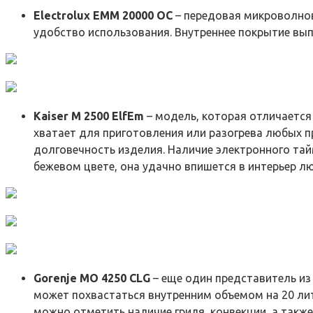
Electrolux EMM 20000 OC
– передовая микроволнов
удобство использования. Внутреннее покрытие вып
Kaiser M 2500 ElfEm
– модель, которая отличается
хватает для приготовления или разогрева любых п
долговечность изделия. Наличие электронного та
бежевом цвете, она удачно впишется в интерьер лю
Gorenje MO 4250 CLG
– еще один представитель из
может похвастаться внутренним объемом на 20 ли
можно отметить наличие гриля, конвекции, а так