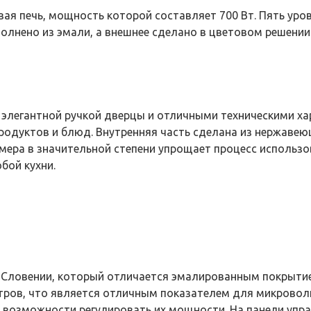
ая печь, мощность которой составляет 700 Вт. Пять ур
олнено из эмали, а внешнее сделано в цветовом решении
 элегантной ручкой дверцы и отличными техническими х
родуктов и блюд. Внутренняя часть сделана из нержавею
ймера в значительной степени упрощает процесс использ
бой кухни.
 Словении, который отличается эмалированным покрыти
тров, что является отличным показателем для микроволн
же возможности регулировать их мощности. На панели уп