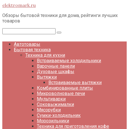
Перейти
elektromark.ru
к
контенту
Обзоры бытовой техники для дома, рейтинги лучших
товаров
Поиск:
Автотовары
Бытовая техника
Техника для кухни
Встраиваемые холодильники
Варочные панели
Духовые шкафы
Вытяжки
Встраиваемые вытяжки
Комбинированные плиты
Микроволновые печи
Мультиварки
Соковыжималки
Мясорубки
Сумки-холодильник
Морозильники
Техника для приготовления кофе