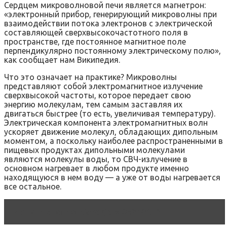
Сердцем микроволновой печи является магнетрон:
«электронный прибор, генерирующий микроволны при
взаимодействии потока электронов с электрической
составляющей сверхвысокочастотного поля в
пространстве, где постоянное магнитное поле
перпендикулярно постоянному электрическому полю»,
как сообщает нам Википедия.
Что это означает на практике? Микроволны
представляют собой электромагнитное излучение
сверхвысокой частоты, которое передает свою
энергию молекулам, тем самым заставляя их
двигаться быстрее (то есть, увеличивая температуру).
Электрическая компонента электромагнитных волн
ускоряет движение молекул, обладающих дипольным
моментом, а поскольку наиболее распространенными в
пищевых продуктах дипольными молекулами
являются молекулы воды, то СВЧ-излучение в
основном нагревает в любом продукте именно
находящуюся в нем воду — а уже от воды нагревается
все остальное.
Читать статью
Gorenje MO4250CLB