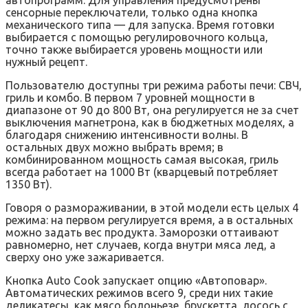
сенсорные переключатели, только одна кнопка
механического типа — для запуска. Время готовки
выбирается с помощью регулировочного кольца,
точно также выбирается уровень мощности или
нужный рецепт.
Пользователю доступны три режима работы печи: СВЧ,
гриль и комбо. В первом 7 уровней мощности в
диапазоне от 90 до 800 Вт, она регулируется не за счет
выключения магнетрона, как в бюджетных моделях, а
благодаря снижению интенсивности волны. В
остальных двух можно выбрать время; в
комбинированном мощность самая высокая, гриль
всегда работает на 1000 Вт (кварцевый потребляет
1350 Вт).
Говоря о размораживании, в этой модели есть целых 4
режима: на первом регулируется время, а в остальных
можно задать вес продукта. Заморозки оттаивают
равномерно, нет случаев, когда внутри мяса лед, а
сверху оно уже зажаривается.
Кнопка Auto Cook запускает опцию «Автоповар».
Автоматических режимов всего 9, среди них такие
деликатесы, как мясо болоньезе, брускетта, лосось с