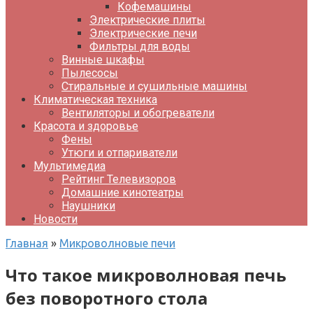
Кофемашины
Электрические плиты
Электрические печи
Фильтры для воды
Винные шкафы
Пылесосы
Стиральные и сушильные машины
Климатическая техника
Вентиляторы и обогреватели
Красота и здоровье
Фены
Утюги и отпариватели
Мультимедиа
Рейтинг Телевизоров
Домашние кинотеатры
Наушники
Новости
Главная
»
Микроволновые печи
Что такое микроволновая печь
без поворотного стола