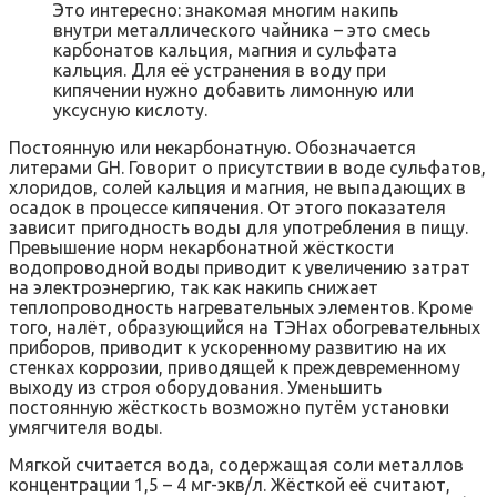
Это интересно: знакомая многим накипь
внутри металлического чайника – это смесь
карбонатов кальция, магния и сульфата
кальция. Для её устранения в воду при
кипячении нужно добавить лимонную или
уксусную кислоту.
Постоянную или некарбонатную. Обозначается
литерами GH. Говорит о присутствии в воде сульфатов,
хлоридов, солей кальция и магния, не выпадающих в
осадок в процессе кипячения. От этого показателя
зависит пригодность воды для употребления в пищу.
Превышение норм некарбонатной жёсткости
водопроводной воды приводит к увеличению затрат
на электроэнергию, так как накипь снижает
теплопроводность нагревательных элементов. Кроме
того, налёт, образующийся на ТЭНах обогревательных
приборов, приводит к ускоренному развитию на их
стенках коррозии, приводящей к преждевременному
выходу из строя оборудования. Уменьшить
постоянную жёсткость возможно путём установки
умягчителя воды.
Мягкой считается вода, содержащая соли металлов
концентрации 1,5 – 4 мг-экв/л. Жёсткой её считают,