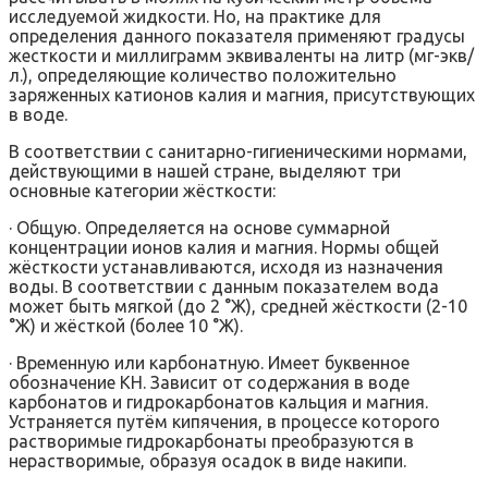
исследуемой жидкости. Но, на практике для
определения данного показателя применяют градусы
жесткости и миллиграмм эквиваленты на литр (мг-экв/
л.), определяющие количество положительно
заряженных катионов калия и магния, присутствующих
в воде.
В соответствии с санитарно-гигиеническими нормами,
действующими в нашей стране, выделяют три
основные категории жёсткости:
· Общую. Определяется на основе суммарной
концентрации ионов калия и магния. Нормы общей
жёсткости устанавливаются, исходя из назначения
воды. В соответствии с данным показателем вода
может быть мягкой (до 2 °Ж), средней жёсткости (2-10
°Ж) и жёсткой (более 10 °Ж).
· Временную или карбонатную. Имеет буквенное
обозначение KH. Зависит от содержания в воде
карбонатов и гидрокарбонатов кальция и магния.
Устраняется путём кипячения, в процессе которого
растворимые гидрокарбонаты преобразуются в
нерастворимые, образуя осадок в виде накипи.