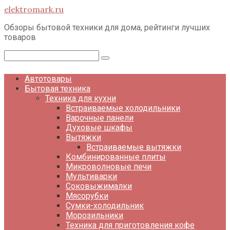
Перейти
elektromark.ru
к
контенту
Обзоры бытовой техники для дома, рейтинги лучших
товаров
Поиск:
Автотовары
Бытовая техника
Техника для кухни
Встраиваемые холодильники
Варочные панели
Духовые шкафы
Вытяжки
Встраиваемые вытяжки
Комбинированные плиты
Микроволновые печи
Мультиварки
Соковыжималки
Мясорубки
Сумки-холодильник
Морозильники
Техника для приготовления кофе