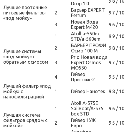
1
9.8 / 10
Drop 1.0
Лучшие проточные
Барьер EXPERT
питьевые фильтры
2
9.7 / 10
Ferrum
«под мойку»
Новая Вода
3
9.6 / 10
Expert M420
Atoll a-550m
1
9.9 / 10
STD/а-560em
БАРЬЕР ПРОФИ
2
9.8 / 10
Осмо 100 М
Лучшие системы
«под мойку» с
Prio Новая вода
обратным осмосом
3
Expert Osmos
9.7 / 10
МО530
Гейзер
4
9.5 / 10
Престиж-2
Лучший фильтр «под
мойку» с
1
Гейзер Нанотек
9.8 / 10
нанофильтрацией
Atoll A-575E
1
SailBoat/A-575
9.6 / 10
box STD
Лучшая система
фильтров «рядом с
Гейзер 1УЖ
2
9.5 / 10
мойкой»
Евро