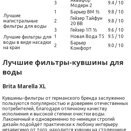
Аквафор
3
9.4 / 10
Модерн 2
1
Барьер ВМ ½
9.8 / 10
Лучшие
Гейзер Тайфун
магистральные
2
9.8 / 10
20 ВВ
фильтры для воды
3
Гейзер 1П ½
9.6 / 10
1
Новая Вода T5
9.5 / 10
Лучшие фильтры для
воды в виде насадки
Барьер
2
9.0 / 10
на кран
Комфорт
Лучшие фильтры-кувшины для
воды
Brita Marella XL
Кувшины-фильтры от германского бренда заслуженно
пользуются популярностью и доверием отечественных
потребителей, благодаря отличному качеству
исполнения и высокой степени очистки воды.
Лаконичный и одновременно по-немецки строгий
дизайн подойдёт практически к любому интерьеру
независимо от того, находится кувшин на столешнице