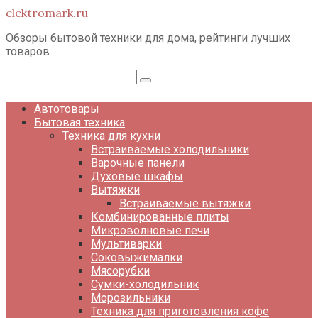
Перейти
elektromark.ru
к
контенту
Обзоры бытовой техники для дома, рейтинги лучших
товаров
Поиск:
Автотовары
Бытовая техника
Техника для кухни
Встраиваемые холодильники
Варочные панели
Духовые шкафы
Вытяжки
Встраиваемые вытяжки
Комбинированные плиты
Микроволновые печи
Мультиварки
Соковыжималки
Мясорубки
Сумки-холодильник
Морозильники
Техника для приготовления кофе