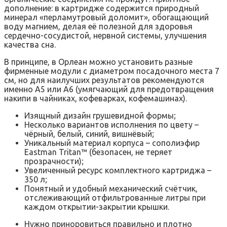
дополнение: в картридже содержится природный
минерал «перламутровый доломит», обогащающий
воду магнием, делая её полезной для здоровья
сердечно-сосудистой, нервной системы, улучшения
качества сна.
В принципе, в Орлеан можно установить разные
фирменные модули с диаметром посадочного места 7
см, но для наилучших результатов рекомендуются
именно А5 или А6 (умягчающий для предотвращения
накипи в чайниках, кофеварках, кофемашинах).
Изящный дизайн грушевидной формы;
Несколько вариантов исполнения по цвету –
чёрный, белый, синий, вишнёвый;
Уникальный материал корпуса – сополиэфир
Eastman Tritan™ (безопасен, не теряет
прозрачности);
Увеличенный ресурс комплектного картриджа –
350 л;
Понятный и удобный механический счётчик,
отслеживающий отфильтрованные литры при
каждом открытии-закрытии крышки.
Нужно приноровиться правильно и плотно