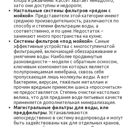
хлора и ржавчины. Кассет хватает ненадолго,
зато они доступны и недороги;
Настольные системы фильтров «рядом с
мойкой»
. Представители этой категории имеют
среднюю производительность, различаются по
способу и степени фильтрации воды, а
соответственно, и по цене. Недостаток –
занимают много пространства на кухне;
Системы фильтров «под мойкой»
. Самые
эффективные устройства с многоступенчатой
фильтрацией, включающей обеззараживание и
умягчение воды. Наиболее продвинутые
разновидности – модели с обратным осмосом,
ключевым компонентом которых является
полупроницаемая мембрана, сквозь себя
пропускающая лишь молекулы воды. А вот
бактериям, вирусам, тяжёлым металлам и
прочим вредным примесям шанса «просочиться»
не предоставляется. Степень очистки настолько
велика, что для придания воде питьевых качеств
применяется дополнительная минерализация.
Магистральные фильтры для воды, или
предфильтры
. Устанавливаются
непосредственно в систему водопровода и могут
быть задействованы как для отдельных кранов,