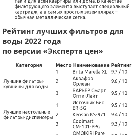
так и для всей квартиры или дома. В качестве
фильтрующего элемента выступает специальный
картридж, а в самых простых экземплярах –
обычная металлическая сетка.
Рейтинг лучших фильтров для
воды 2022 года
по версии «Эксперта цен»
Категория
Место
Наименование
Рейтинг
1
Brita Marella XL
9.7 / 10
Аквафор
Лучшие фильтры-
2
9.6 / 10
Орлеан
кувшины для воды
БАРЬЕР Смарт
3
9.5 / 10
Опти-Лайт
Источник Био
1
9.5 / 10
ER-5G
Лучшие настольные
2
Keosan KS-971
9.4 / 10
фильтры-диспенсеры
Coolmart
3
9.3 / 10
СМ-101-PPG
OMOIKIRI Pure