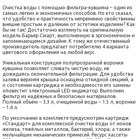
Очистка воды с помощью фильтра-кувшина – один из
самых лёгких и экономичных способов. Но кто сказал,
что удобство и практичность непременно свойственны
внешне простым и далёким от эстетики изделиям? Как
бы не так! Достаточно взглянуть на оригинальную
модель Барьер Смарт, выполненную в эргономичном и
запоминающемся дизайне. К тому же отечественный
производитель предлагает потребителю 4 варианта
цветового оформления на любой вкус.
Уникальная конструкция полупрозрачной воронки
кувшина позволяет сливать чистую воду, не
дожидаясь окончательной фильтрации. Для удобства
залива верхняя крышка оснащена откидной секцией, а
о состоянии картриджа и необходимости его замены
оповестит электронный LED-индикатор. Выполнен
фильтр из надёжных и безопасных материалов.
Полный объём – 3.3 л, очищенной воды – 1.5 л, воронки
– 1.4 л.
По умолчанию в комплекте предусмотрен картридж
«Стандарт» для комплексной очистки воды от ионов
железа, тяжёлых металлов, бактерий, хлора, а также
мельчайших механических примесей. Ресурс кассеты