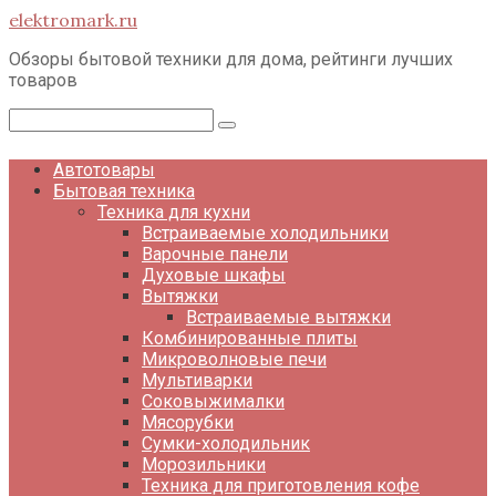
Перейти
elektromark.ru
к
контенту
Обзоры бытовой техники для дома, рейтинги лучших
товаров
Поиск:
Автотовары
Бытовая техника
Техника для кухни
Встраиваемые холодильники
Варочные панели
Духовые шкафы
Вытяжки
Встраиваемые вытяжки
Комбинированные плиты
Микроволновые печи
Мультиварки
Соковыжималки
Мясорубки
Сумки-холодильник
Морозильники
Техника для приготовления кофе