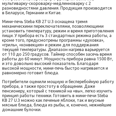
мультиварку-скороварку-медленноварку с 2
разновидностями давления. Продукция производится
в Беларуси, Германии и Китае.
Мини-печь Steba KB 27 U.3 оснащена тремя
механическими переключателями, позволяющими
установить температуру, режим и время приготовления
пищи. У прибора есть 3 стандартных режима работы, а
кроме того, предусмотрены программы «духовка»,
«гриль», «конвекция» и режим для поддержания
текущей температуры. Диапазон нагрева варьируется
от 110 до 250 градусов. Таймер способен засечь время
работы до 60 минут. Мощность прибора равна 1500 Вт,
и это довольно высокий показатель. Благодаря
высокой мощности, мини-печь быстро нагревается и
равномерно готовит блюда.
Потребители оценили мощную и бесперебойную работу
прибора, а также простоту в обращении. Даже
пенсионеру, который с техникой на «вы», легко изучить
принцип работы техники. Готовить в мини-печи Steba
KB 27 U.3 можно как печеные яблоки, так и вкусные
мясные блюда, блюда из рыбы, и, конечно, нежнейшие
домашние булочки.