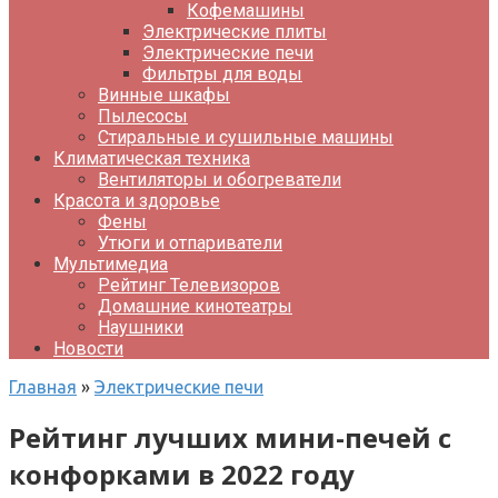
Кофемашины
Электрические плиты
Электрические печи
Фильтры для воды
Винные шкафы
Пылесосы
Стиральные и сушильные машины
Климатическая техника
Вентиляторы и обогреватели
Красота и здоровье
Фены
Утюги и отпариватели
Мультимедиа
Рейтинг Телевизоров
Домашние кинотеатры
Наушники
Новости
Главная
»
Электрические печи
Рейтинг лучших мини-печей с
конфорками в 2022 году