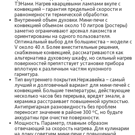
ТЭНами. Нагрев кварцевыми лампами вкупе с
конвекцией – гарантия предельной скорости и
равномерности термической обработки.
Внутренний объем духовки. Мини-печи с
конвекцией объемом около 10 литров (ростеры)
заметно ограничивают арсенал лакомств и
ориентированы на одного пользователя.
Оптимальный выбор для большинства – модели с
V около 40 л. Более вместительные решения,
снабженные конвекцией, рассматриваются как
альтернатива духовому шкафу, но сильный нагрев
поверхностей препятствует установке прибора
вплотную к различным частям кухонного
гарнитура.
Тип внутреннего покрытия.Нержавейка – самый
лучший и долговечный вариант для мини-печей с
конвекцией. Большие температуры, действующие
несколько часов без перерыва, вредят эмали, а
керамика расстраивает повышенной хрупкостью.
Антипригарная разновидность без проблем
переносит значение в районе 300 ºC, но будьте
аккуратны при очистке поверхности.
Мощность. Параметр, главным образом
отвечающий за скорость нагрева. Для кулинарии
на дому советуем мини-печи с повышенной