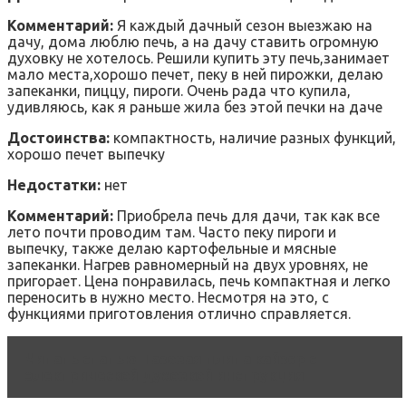
Комментарий:
Я каждый дачный сезон выезжаю на
дачу, дома люблю печь, а на дачу ставить огромную
духовку не хотелось. Решили купить эту печь,занимает
мало места,хорошо печет, пеку в ней пирожки, делаю
запеканки, пиццу, пироги. Очень рада что купила,
удивляюсь, как я раньше жила без этой печки на даче
Достоинства:
компактность, наличие разных функций,
хорошо печет выпечку
Недостатки:
нет
Комментарий:
Приобрела печь для дачи, так как все
лето почти проводим там. Часто пеку пироги и
выпечку, также делаю картофельные и мясные
запеканки. Нагрев равномерный на двух уровнях, не
пригорает. Цена понравилась, печь компактная и легко
переносить в нужно место. Несмотря на это, с
функциями приготовления отлично справляется.
Читать статью
Газовая плита кайзер с
электрической духовкой инструкция