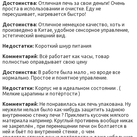
Достоинства:
Отличная печь за свои деньги! Очень
проста в использовании и очистке. Еду не
пересушивает, нагревается быстро!
Достоинства:
Отличное немецкое качество, хоть и
произведено в Китае, удобное сенсорное управление,
эстетический внешний вид.
Недостатки:
Короткий шнур питания
Комментарий:
Всё работает как часы, товар
полностью оправдывает свою цену
Достоинства:
В работе была мало , но вроде все
нормально. Простое и понятное управление.
Недостатки:
Корпус не в идеальном состоянии . (
Мелкие царапины и потёртости )
Комментарий:
Не понравилась как печь упакована. Ну
неужели нельзя было как-нибудь защитить заднюю
внутреннюю стенку печи ? Приклеить кусочек мягкого
материала например. Круглый противень вообще никак
не закреплён , при перемещении печи он болтается в
ней и бьёт по внутренней стенке , о чем
свидетельствуют ясные потёртости и даже небольшие