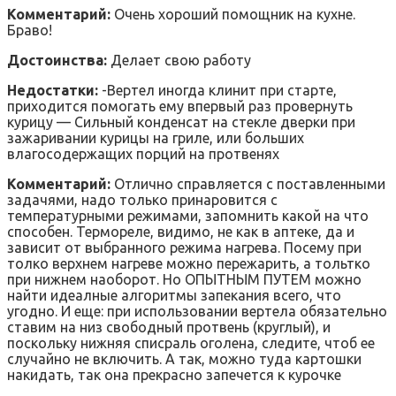
Комментарий:
Очень хороший помощник на кухне.
Браво!
Достоинства:
Делает свою работу
Недостатки:
-Вертел иногда клинит при старте,
приходится помогать ему впервый раз провернуть
курицу — Сильный конденсат на стекле дверки при
зажаривании курицы на гриле, или больших
влагосодержащих порций на протвенях
Комментарий:
Отлично справляется с поставленными
задачями, надо только принаровится с
температурными режимами, запомнить какой на что
способен. Термореле, видимо, не как в аптеке, да и
зависит от выбранного режима нагрева. Посему при
толко верхнем нагреве можно пережарить, а тольтко
при нижнем наоборот. Но ОПЫТНЫМ ПУТЕМ можно
найти идеалные алгоритмы запекания всего, что
угодно. И еще: при использовании вертела обязательно
ставим на низ свободный протвень (круглый), и
поскольку нижняя списраль оголена, следите, чтоб ее
случайно не включить. А так, можно туда картошки
накидать, так она прекрасно запечется к курочке