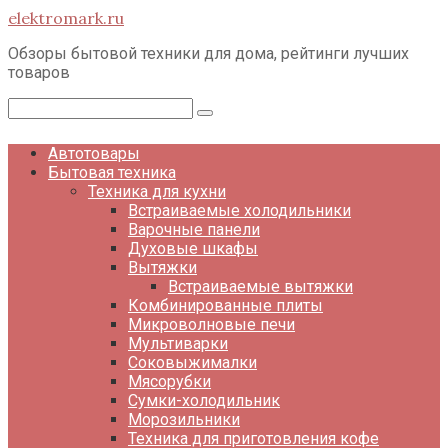
Перейти
elektromark.ru
к
контенту
Обзоры бытовой техники для дома, рейтинги лучших
товаров
Поиск:
Автотовары
Бытовая техника
Техника для кухни
Встраиваемые холодильники
Варочные панели
Духовые шкафы
Вытяжки
Встраиваемые вытяжки
Комбинированные плиты
Микроволновые печи
Мультиварки
Соковыжималки
Мясорубки
Сумки-холодильник
Морозильники
Техника для приготовления кофе