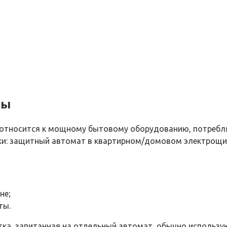
ты
а относится к мощному бытовому оборудованию, потребл
чки: защитный автомат в квартирном/домовом электрощит
не;
ты.
етка, запитанная на отдельный автомат, обычно использу