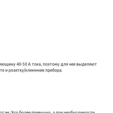
яющему 40-50 А тока, поэтому для нее выделяют
е и розетку/клеммник прибора.
ют ее. Это более привычно, а при необходимости