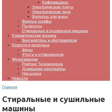
Кофемашины
Электрические плиты
Электрические печи
Фильтры для воды
Винные шкафы
Пылесосы
Стиральные и сушильные машины
Климатическая техника
Вентиляторы и обогреватели
Красота и здоровье
Фены
Утюги и отпариватели
Мультимедиа
Рейтинг Телевизоров
Домашние кинотеатры
Наушники
Новости
Главная
Стиральные и сушильные
машины