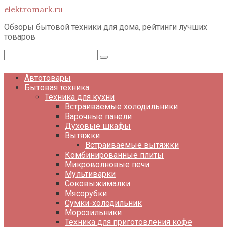
Перейти
elektromark.ru
к
контенту
Обзоры бытовой техники для дома, рейтинги лучших
товаров
Поиск:
Автотовары
Бытовая техника
Техника для кухни
Встраиваемые холодильники
Варочные панели
Духовые шкафы
Вытяжки
Встраиваемые вытяжки
Комбинированные плиты
Микроволновые печи
Мультиварки
Соковыжималки
Мясорубки
Сумки-холодильник
Морозильники
Техника для приготовления кофе