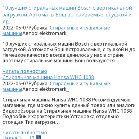
10 лучших стиральных машин Bosch с вертикальной
загрузкой. Автоматы Бош встраиваемые, с сушкой и
др.
2022-05-07
Рубрика:
Стиральные и сушильные
машины
Автор:
elektromark_
10 лучших стиральных машин Bosch с вертикальной
загрузкой. Автоматы Бош встраиваемые, с сушкой и др.
Немецкое качество всегда ценилось у нас в стране,
поэтому стиральные машины Бош пользуются…
Читать полностью
Стиральная машина Hansa WHC 1038
2022-05-07
Рубрика:
Стиральные и сушильные
машины
Автор:
elektromark_
Стиральная машина Hansa WHC 1038 Рекомендуемые
магазины, где можно купить данный товар или аналоги
Видеообзоры на Стиральная машина Hansa WHC 1038
Подробные характеристики Установка отдельно
стоящая Тип загрузки…
Читать полностью
Пагинация
Назад
1
…
12
13