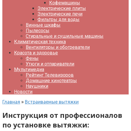
Кофемашины
Электрические плиты
Электрические печи
Фильтры для воды
Винные шкафы
Пылесосы
Стиральные и сушильные машины
Климатическая техника
Вентиляторы и обогреватели
Красота и здоровье
Фены
Утюги и отпариватели
Мультимедиа
Рейтинг Телевизоров
Домашние кинотеатры
Наушники
Новости
Главная
»
Встраиваемые вытяжки
Инструкция от профессионалов
по установке вытяжки: