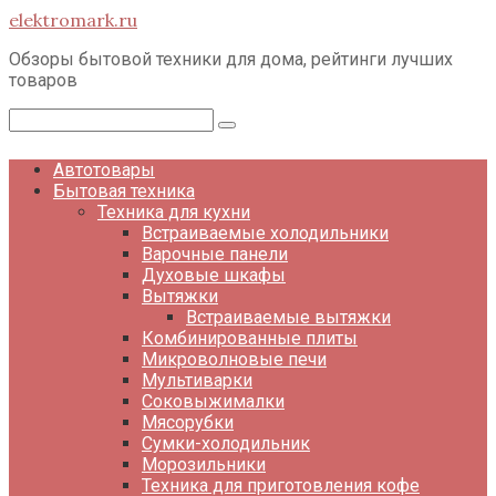
Перейти
elektromark.ru
к
контенту
Обзоры бытовой техники для дома, рейтинги лучших
товаров
Поиск:
Автотовары
Бытовая техника
Техника для кухни
Встраиваемые холодильники
Варочные панели
Духовые шкафы
Вытяжки
Встраиваемые вытяжки
Комбинированные плиты
Микроволновые печи
Мультиварки
Соковыжималки
Мясорубки
Сумки-холодильник
Морозильники
Техника для приготовления кофе