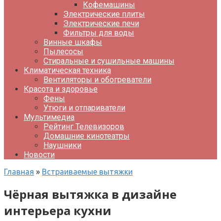
Кофемашины
Электрические плиты
Электрические печи
Фильтры для воды
Винные шкафы
Пылесосы
Стиральные и сушильные машины
Климатическая техника
Вентиляторы и обогреватели
Красота и здоровье
Фены
Утюги и отпариватели
Мультимедиа
Рейтинг Телевизоров
Домашние кинотеатры
Наушники
Новости
Главная
»
Встраиваемые вытяжки
Чёрная вытяжка в дизайне
интерьера кухни