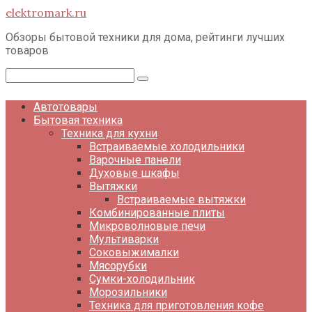
Перейти
elektromark.ru
к
контенту
Обзоры бытовой техники для дома, рейтинги лучших
товаров
Поиск:
Автотовары
Бытовая техника
Техника для кухни
Встраиваемые холодильники
Варочные панели
Духовые шкафы
Вытяжки
Встраиваемые вытяжки
Комбинированные плиты
Микроволновые печи
Мультиварки
Соковыжималки
Мясорубки
Сумки-холодильник
Морозильники
Техника для приготовления кофе