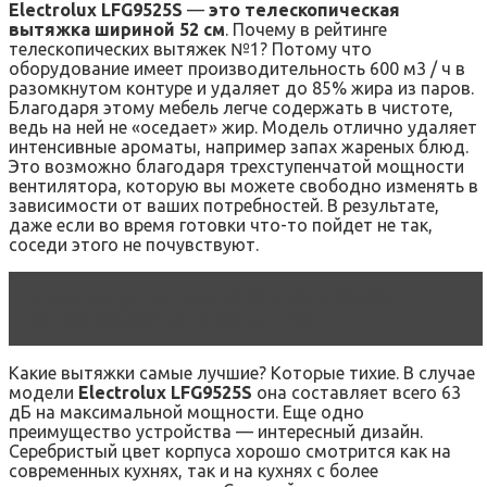
Electrolux LFG9525S
—
это телескопическая
вытяжка шириной 52 см
. Почему в рейтинге
телескопических вытяжек №1? Потому что
оборудование имеет производительность 600 м3 / ч в
разомкнутом контуре и удаляет до 85% жира из паров.
Благодаря этому мебель легче содержать в чистоте,
ведь на ней не «оседает» жир. Модель отлично удаляет
интенсивные ароматы, например запах жареных блюд.
Это возможно благодаря трехступенчатой ​​мощности
вентилятора, которую вы можете свободно изменять в
зависимости от ваших потребностей. В результате,
даже если во время готовки что-то пойдет не так,
соседи этого не почувствуют.
Читать статью
Teka LS 60 BEIGE / BRASS
встраиваемая вытяжка для кухни
Какие вытяжки самые лучшие? Которые тихие. В случае
модели
Electrolux LFG9525S
она составляет всего 63
дБ на максимальной мощности. Еще одно
преимущество устройства — интересный дизайн.
Серебристый цвет корпуса хорошо смотрится как на
современных кухнях, так и на кухнях с более