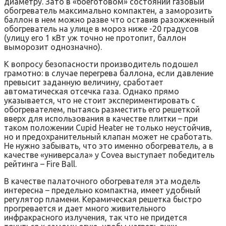
диаметру. Зато в «боеготовом» состоянии газовый
обогреватель максимально компактен, а заморозить
баллон в нем можно разве что оставив разожженный
обогреватель на улице в мороз ниже -20 градусов
(улицу его 1 кВт уж точно не протопит, баллон
выморозит однозначно).
К вопросу безопасности производитель подошел
грамотно: в случае перегрева баллона, если давление
превысит заданную величину, сработает
автоматическая отсечка газа. Однако прямо
указывается, что не стоит экспериментировать с
обогревателем, пытаясь разместить его решеткой
вверх для использования в качестве плитки – при
таком положении Cupid Heater не только неустойчив,
но и предохранительный клапан может не сработать.
Не нужно забывать, что это именно обогреватель, а в
качестве «универсала» у Covea выступает победитель
рейтинга – Fire Ball.
В качестве палаточного обогревателя эта модель
интересна – предельно компактна, имеет удобный
регулятор пламени. Керамическая решетка быстро
прогревается и дает много живительного
инфракрасного излучения, так что не придется