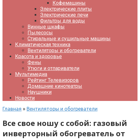
Кофемашины
Электрические плиты
Электрические печи
Фильтры для воды
Винные шкафы
Пылесосы
Стиральные и сушильные машины
Климатическая техника
Вентиляторы и обогреватели
Красота и здоровье
Фены
Утюги и отпариватели
Мультимедиа
Рейтинг Телевизоров
Домашние кинотеатры
Наушники
Новости
Главная
»
Вентиляторы и обогреватели
Все свое ношу с собой: газовый
инверторный обогреватель от