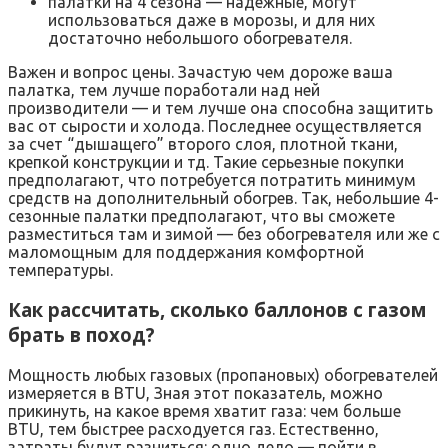
палатки на 4 сезона — надежные, могут
использоваться даже в морозы, и для них
достаточно небольшого обогревателя.
Важен и вопрос цены. Зачастую чем дороже ваша
палатка, тем лучше поработали над ней
производители — и тем лучше она способна защитить
вас от сырости и холода. Последнее осуществляется
за счет “дышащего” второго слоя, плотной ткани,
крепкой конструкции и тд. Такие серьезные покупки
предполагают, что потребуется потратить минимум
средств на дополнительный обогрев. Так, небольшие 4-
сезонные палатки предполагают, что вы сможете
разместиться там и зимой — без обогревателя или же с
маломощным для поддержания комфортной
температуры.
Как рассчитать, сколько баллонов с газом
брать в поход?
Мощность любых газовых (пропановых) обогревателей
измеряется в BTU, Зная этот показатель, можно
прикинуть, на какое время хватит газа: чем больше
BTU, тем быстрее расходуется газ. Естественно,
затраты будут разниться: одно дело — пойти в