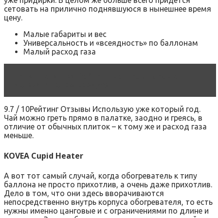
уже придирки. В целом же больше всего придется
сетовать на прилично поднявшуюся в нынешнее время
цену.
Малые габариты и вес
Универсальность и «всеядность» по баллонам
Малый расход газа
Читать статью
Рейтинг вентиляторов с
увлажнителем воздуха
9.7 / 10Рейтинг Отзывы Использую уже который год.
Чай можно греть прямо в палатке, заодно и греясь, в
отличие от обычных плиток – к тому же и расход газа
меньше.
KOVEA Cupid Heater
А вот тот самый случай, когда обогреватель к типу
баллона не просто прихотлив, а очень даже прихотлив.
Дело в том, что они здесь вворачиваются
непосредственно внутрь корпуса обогревателя, то есть
нужны именно цанговые и с ограничениями по длине и