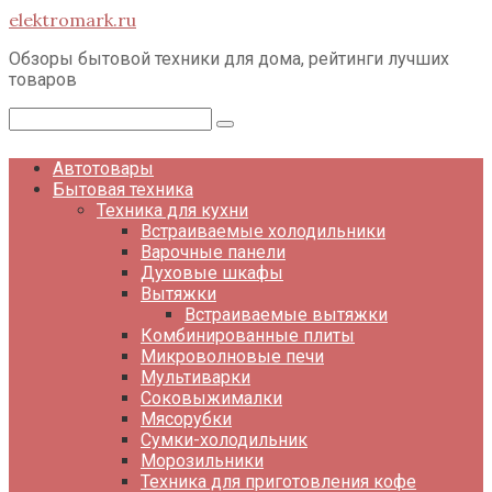
Перейти
elektromark.ru
к
контенту
Обзоры бытовой техники для дома, рейтинги лучших
товаров
Поиск:
Автотовары
Бытовая техника
Техника для кухни
Встраиваемые холодильники
Варочные панели
Духовые шкафы
Вытяжки
Встраиваемые вытяжки
Комбинированные плиты
Микроволновые печи
Мультиварки
Соковыжималки
Мясорубки
Сумки-холодильник
Морозильники
Техника для приготовления кофе