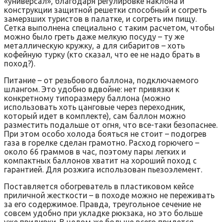
«универсал», благодаря регулировке наклона и
конструкции защитной решетки способный и согреть
замерзших туристов в палатке, и согреть им пищу.
Сетка выполнена специально с таким расчетом, чтобы
можно было греть даже мелкую посуду – ту же
металлическую кружку, а для сибаритов – хоть
кофейную турку (кто сказал, что ее не надо брать в
поход?).
Питание – от резьбового баллона, подключаемого
шлангом. Это удобно вдвойне: нет привязки к
конкретному типоразмеру баллона (можно
использовать хоть цанговые через переходник,
который идет в комплекте), сам баллон можно
разместить подальше от огня, что все-таки безопаснее.
При этом особо холода бояться не стоит – подогрев
газа в горелке сделан грамотно. Расход горючего –
около 66 граммов в час, поэтому пары легких и
компактных баллонов хватит на хороший поход с
гарантией. Для розжига использован пьезоэлемент.
Поставляется обогреватель в пластиковом кейсе
приличной жесткости – в походе можно не переживать
за его содержимое. Правда, треугольное сечение не
совсем удобно при укладке рюкзака, но это больше