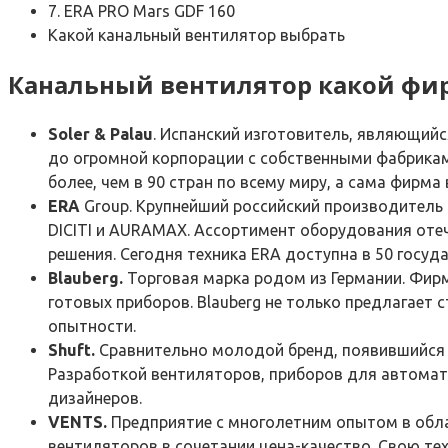
7. ERA PRO Mars GDF 160
Какой канальный вентилятор выбрать
Канальный вентилятор какой ф
Soler & Palau
. Испанский изготовитель, являющийс
до огромной корпорации с собственными фабриками
более, чем в 90 стран по всему миру, а сама фирма
ERA
Group. Крупнейший российский производитель
DICITI и AURAMAX. Ассортимент оборудования оте
решения. Сегодня техника ERA доступна в 50 госуд
Blauberg.
Торговая марка родом из Германии. Фирм
готовых приборов. Blauberg не только предлагает 
опытности.
Shuft.
Сравнительно молодой бренд, появившийся н
Разработкой вентиляторов, приборов для автомати
дизайнеров.
VENTS.
Предприятие с многолетним опытом в обла
вентиляторов в сочетании цена-качество. Свою те