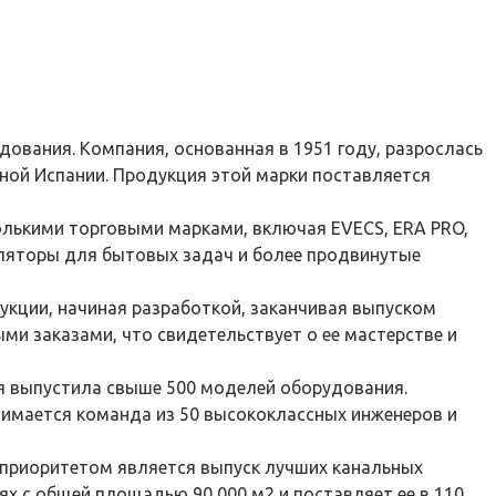
ования. Компания, основанная в 1951 году, разрослась
ной Испании. Продукция этой марки поставляется
олькими торговыми марками, включая EVECS, ERA PRO,
иляторы для бытовых задач и более продвинутые
укции, начиная разработкой, заканчивая выпуском
ми заказами, что свидетельствует о ее мастерстве и
ия выпустила свыше 500 моделей оборудования.
нимается команда из 50 высококлассных инженеров и
 приоритетом является выпуск лучших канальных
х с общей площадью 90 000 м2 и поставляет ее в 110