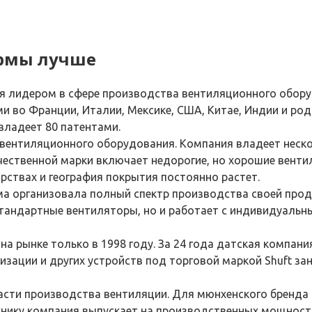
ирмы лучше
я лидером в сфере производства вентиляционного оборуд
 во Франции, Италии, Мексике, США, Китае, Индии и род
 владеет 80 патентами.
 вентиляционного оборудования. Компания владеет неск
чественной марки включает недорогие, но хорошие вент
арствах и география покрытия постоянно растет.
а организовала полный спектр производства своей прод
стандартные вентиляторы, но и работает с индивидуальны
а рынке только в 1998 году. За 24 года датская компан
зации и других устройств под торговой маркой Shuft за
сти производства вентиляции. Для мюнхенского бренда
хнику компания выпускает на производственных мощностя