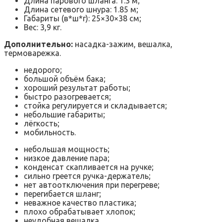
Длина парового шланга: 1.3 м;
Длина сетевого шнура: 1.85 м;
Габариты (в*ш*г): 25×30×38 см;
Вес: 3,9 кг.
Дополнительно:
насадка-зажим, вешалка,
термоварежка.
недорого;
большой объём бака;
хороший результат работы;
быстро разогревается;
стойка регулируется и складывается;
небольшие габариты;
лёгкость;
мобильность.
небольшая мощность;
низкое давление пара;
конденсат скапливается на ручке;
сильно греется ручка-держатель;
нет автоотключения при перегреве;
перегибается шланг;
неважное качество пластика;
плохо обрабатывает хлопок;
неудобная вешалка.