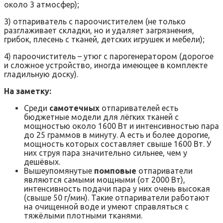
около 3 атмосфер);
3) отпариватель с пароочистителем (не только
разглаживает складки, но и удаляет загрязнения,
грибок, плесень с тканей, детских игрушек и мебели);
4) пароочиститель – утюг с парогенератором (дорогое
и сложное устройство, иногда имеющее в комплекте
гладильную доску).
На заметку:
Среди
самотечных
отпаривателей есть
бюджетные модели для лёгких тканей с
мощностью около 1600 Вт и интенсивностью пара
до 25 граммов в минуту. А есть и более дорогие,
мощность которых составляет свыше 1600 Вт. У
них струя пара значительно сильнее, чем у
дешёвых.
Вышеупомянутые
помповые
отпариватели
являются самыми мощными (от 2000 Вт),
интенсивность подачи пара у них очень высокая
(свыше 50 г/мин). Такие отпариватели работают
на очищенной воде и умеют справляться с
тяжёлыми плотными тканями.