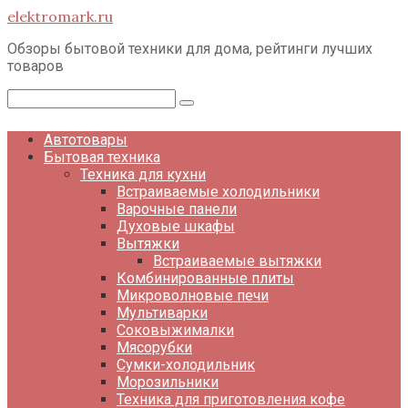
Перейти
elektromark.ru
к
контенту
Обзоры бытовой техники для дома, рейтинги лучших
товаров
Поиск:
Автотовары
Бытовая техника
Техника для кухни
Встраиваемые холодильники
Варочные панели
Духовые шкафы
Вытяжки
Встраиваемые вытяжки
Комбинированные плиты
Микроволновые печи
Мультиварки
Соковыжималки
Мясорубки
Сумки-холодильник
Морозильники
Техника для приготовления кофе