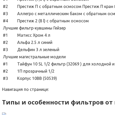
#2
Престиж П с обратным осмосом Престиж П кран
#3
Аллегро с металлическим баком с обратным ос
#4
Престиж 2 (8 l) с обратным осмосом
Лучшие фильтр-кувшины Гейзер
#1
Матисс Хром 4 л
#2
Альфа 2.5 л синий
#3
Дельфин 3 л зеленый
Лучшие магистральные модели
#1
Тайфун 10 SL 1/2 фильтр (32069 ) для холодной 
#2
1П прозрачный 1/2
#3
Корпус 10BB (50539)
Навигация по странице:
Типы и особенности фильтров от