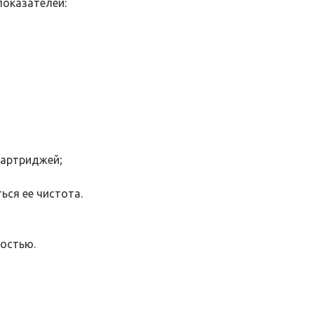
оказателей:
картриджей;
ься ее чистота.
ностью.