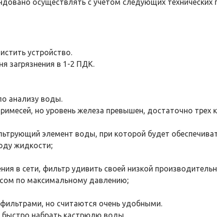
довано осуществлять с учетом следующих технических п
истить устройство.
я загрязнения в 1-2 ПДК.
по анализу воды.
примесей, но уровень железа превышен, достаточно трех 
льтрующий элемент воды, при которой будет обеспечиват
оду жидкости;
ия в сети, фильтр удивить своей низкой производитель
асом по максимальному давлению;
фильтрами, но считаются очень удобными.
т быстро набрать кастрюлю воды.