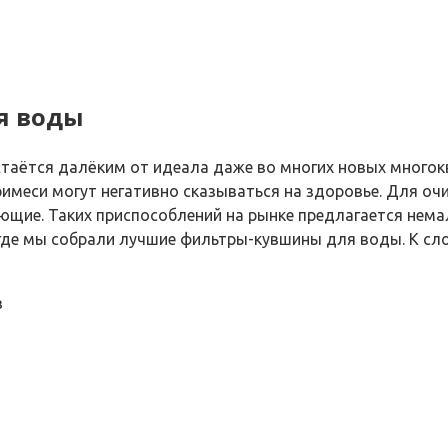
я воды
аётся далёким от идеала даже во многих новых многокв
римеси могут негативно сказываться на здоровье. Для о
щие. Таких приспособлений на рынке предлагается немал
 где мы собрали лучшие фильтры-кувшины для воды. К с
в