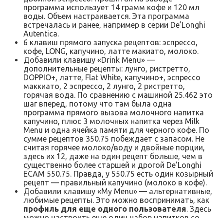
программа использует 14 грамм кофе и 120 мл
воды. Объем настраивается. Эта программа
встречалась и ранее, например в серии De’Longhi
Autentica.
6 клавиш прямого запуска рецептов: эспрессо,
кофе, LONG, капучино, латте макиато, молоко.
Добавили клавишу «Drink Menu» —
дополнительные рецепты: лунго, ристретто,
DOPPIO+, латте, Flat White, капучино+, эспрессо
маккиато, 2 эспрессо, 2 лунго, 2 ристретто,
горячая вода. По сравнению с машиной 25.462 это
шаг вперед, потому что там была одна
программа прямого вызова молочного напитка
капучино, плюс 3 молочных напитка через Milk
Menu и одна ячейка памяти для черного кофе. По
сумме рецептов 350.75 побеждает с запасом. Не
считая горячее молоко/воду и двойные порции,
здесь их 12, даже на один рецепт больше, чем в
существенно более старшей и дрогой De’Longhi
ECAM 550.75. Правда, у 550.75 есть один козырный
рецепт — правильный капучино (молоко в кофе).
Добавили клавишу «My Menu» — альтернативные,
любимые рецепты. Это можно воспринимать, как
профиль для еще одного пользователя
. Здесь
можно настроить еще один набор напитков со