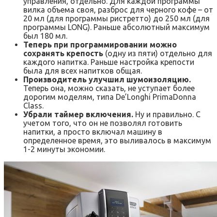
управления, отдельно. Для каждой программы
вилка объема своя, разброс для черного кофе – от
20 мл (для программы ристретто) до 250 мл (для
программы LONG). Раньше абсолютный максимум
был 180 мл.
Теперь при программировании можно
сохранять крепость
(одну из пяти) отдельно для
каждого напитка. Раньше настройка крепости
была для всех напитков общая.
Производитель улучшил шумоизоляцию.
Теперь она, можно сказать, не уступает более
дорогим моделям, типа De’Longhi PrimaDonna
Class.
Убрали таймер включения.
Ну и правильно. С
учетом того, что он не позволял готовить
напитки, а просто включал машину в
определенное время, это выливалось в максимум
1-2 минуты экономии.