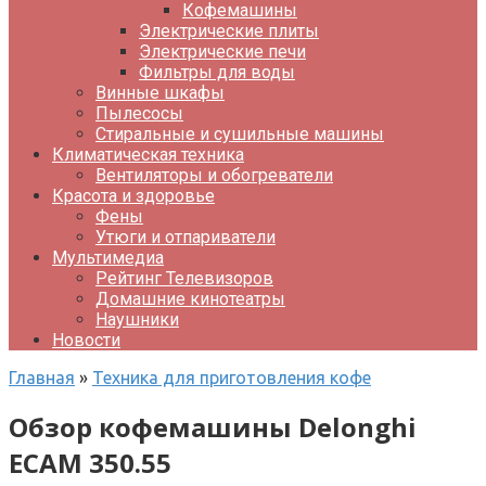
Кофемашины
Электрические плиты
Электрические печи
Фильтры для воды
Винные шкафы
Пылесосы
Стиральные и сушильные машины
Климатическая техника
Вентиляторы и обогреватели
Красота и здоровье
Фены
Утюги и отпариватели
Мультимедиа
Рейтинг Телевизоров
Домашние кинотеатры
Наушники
Новости
Главная
»
Техника для приготовления кофе
Обзор кофемашины Delonghi
ECAM 350.55