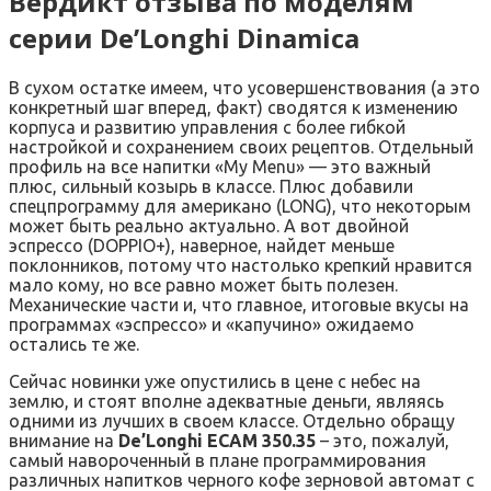
Вердикт отзыва по моделям
серии De’Longhi Dinamica
В сухом остатке имеем, что усовершенствования (а это
конкретный шаг вперед, факт) сводятся к изменению
корпуса и развитию управления с более гибкой
настройкой и сохранением своих рецептов. Отдельный
профиль на все напитки «My Menu» — это важный
плюс, сильный козырь в классе. Плюс добавили
спецпрограмму для американо (LONG), что некоторым
может быть реально актуально. А вот двойной
эспрессо (DOPPIO+), наверное, найдет меньше
поклонников, потому что настолько крепкий нравится
мало кому, но все равно может быть полезен.
Механические части и, что главное, итоговые вкусы на
программах «эспрессо» и «капучино» ожидаемо
остались те же.
Сейчас новинки уже опустились в цене с небес на
землю, и стоят вполне адекватные деньги, являясь
одними из лучших в своем классе. Отдельно обращу
внимание на
De’Longhi ECAM 350.35
– это, пожалуй,
самый навороченный в плане программирования
различных напитков черного кофе зерновой автомат с