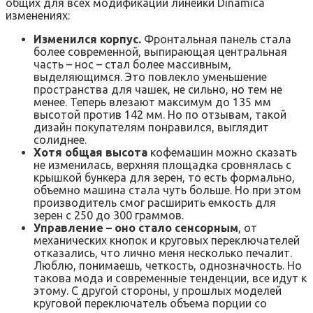
общих для всех модификаций линейки Dinamica
изменениях:
Изменился корпус.
Фронтальная панель стала
более современной, выпирающая центральная
часть – нос – стал более массивным,
выделяющимся. Это повлекло уменьшение
пространства для чашек, не сильно, но тем не
менее. Теперь влезают максимум до 135 мм
высотой против 142 мм. Но по отзывам, такой
дизайн покупателям понравился, выглядит
солиднее.
Хотя общая высота
кофемашин можно сказать
не изменилась, верхняя площадка сровнялась с
крышкой бункера для зерен, то есть формально,
объемно машина стала чуть больше. Но при этом
производитель смог расширить емкость для
зерен с 250 до 300 граммов.
Управление – оно стало сенсорным
, от
механических кнопок и круговых переключателей
отказались, что лично меня несколько печалит.
Люблю, понимаешь, четкость, однозначность. Но
такова мода и современные тенденции, все идут к
этому. С другой стороны, у прошлых моделей
круговой переключатель объема порции со