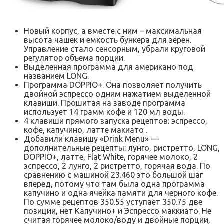
Новый корпус, а вместе с ним – максимальная
высота чашек и емкость бункера для зерен.
Управление стало сенсорным, убрали круговой
регулятор объема порции.
Выделенная программа для американо под
названием LONG.
Программа DOPPIO+. Она позволяет получить
двойной эспрессо одним нажатием выделенной
клавиши. Прошитая на заводе программа
использует 14 грамм кофе и 120 мл воды.
4 клавиши прямого запуска рецептов: эспрессо,
кофе, капучино, латте макиато .
Добавили клавишу «Drink Menu» —
дополнительные рецепты: лунго, ристретто, LONG,
DOPPIO+, латте, Flat White, горячее молоко, 2
эспрессо, 2 лунго, 2 ристретто, горячая вода. По
сравнению с машиной 23.460 это большой шаг
вперед, потому что там была одна программа
капучино и одна ячейка памяти для черного кофе.
По сумме рецептов 350.55 уступает 350.75 две
позиции, нет Капучино+ и Эспрессо маккиато. Не
считая горячее молоко/воду и двойные порции,