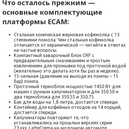
Что осталось прежним —
основные комплектующие
платформы ECAM:
Стальная коническая жерновая кофемолка с 13
степенями помола. Чем стальная кофемолка
отличается от керамической — читайте в ответах
на частые вопросы.
Компактный заварочный блок CRF с
предварительным смачиванием и простым
извлечением для промывки под проточной водой
(желательно это делать хотя бы раз в неделю).
15-сильная (давление на выходе из помпы – 15
бар) помпа.
Проточный термоблок мощностью 1450 Вт для
машин с ручным капучинатором и для 350.50 и
два термоблока для 350.55 и 350.75.
Бак для воды на 1,8 литра, достается спереди.
Контейнер для кофейных отходов на 14 порций,
достается спереди.
Капучинаторы повторяют те, что
устанавливались на прошлых версиях серии
23.xxx. LatteCrema на молочном автомате,