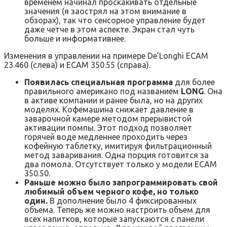
временем начинал проскакивать отдельные
значения (я заострял на этом внимание в
обзорах), так что сенсорное управление будет
даже четче в этом аспекте. Экран стал чуть
больше и информативнее.
Изменения в управлении на примере De’Longhi ECAM
23.460 (слева) и ECAM 350.55 (справа).
Появилась специальная программа
для более
правильного американо под названием
LONG
. Она
в активе компании и ранее была, но на других
моделях. Кофемашина снижает давление в
заварочной камере методом прерывистой
активации помпы. Этот подход позволяет
горячей воде медленнее проходить через
кофейную таблетку, имитируя фильтрационный
метод заваривания. Одна порция готовится за
два помола. Отсутствует только у модели ECAM
350.50.
Раньше можно было запрограммировать свой
любимый объем черного кофе, но только
один.
В дополнение было 4 фиксированных
объема. Теперь же можно настроить объем для
всех напитков, которые запускаются с панели