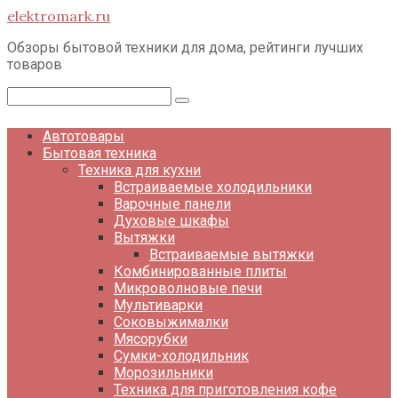
Перейти
elektromark.ru
к
контенту
Обзоры бытовой техники для дома, рейтинги лучших
товаров
Поиск:
Автотовары
Бытовая техника
Техника для кухни
Встраиваемые холодильники
Варочные панели
Духовые шкафы
Вытяжки
Встраиваемые вытяжки
Комбинированные плиты
Микроволновые печи
Мультиварки
Соковыжималки
Мясорубки
Сумки-холодильник
Морозильники
Техника для приготовления кофе