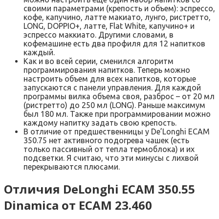
своими параметрами (крепость и объем): эспрессо,
кофе, капучино, латте макиато, лунго, ристретто,
LONG, DOPPIO+, латте, Flat White, капучино+ и
эспрессо маккиато. Другими словами, в
кофемашине есть два профиля для 12 напитков
каждый.
Как и во всей серии, сменился алгоритм
программирования напитков. Теперь можно
настроить объем для всех напитков, которые
запускаются с панели управления. Для каждой
программы вилка объема своя, разброс – от 20 мл
(ристретто) до 250 мл (LONG). Раньше максимум
был 180 мл. Также при программировании можно
каждому напитку задать свою крепость.
В отличие от предшественницы у De’Longhi ECAM
350.75 нет активного подогрева чашек (есть
только пассивный от тепла термоблока) и их
подсветки. Я считаю, что эти минусы с лихвой
перекрываются плюсами.
Отличия DeLonghi ECAM 350.55
Dinamica от ECAM 23.460