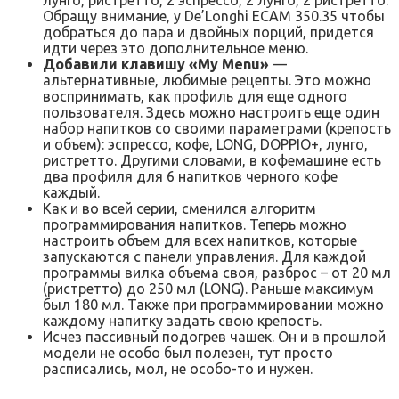
Обращу внимание, у De’Longhi ECAM 350.35 чтобы
добраться до пара и двойных порций, придется
идти через это дополнительное меню.
Добавили клавишу «My Menu»
—
альтернативные, любимые рецепты. Это можно
воспринимать, как профиль для еще одного
пользователя. Здесь можно настроить еще один
набор напитков со своими параметрами (крепость
и объем): эспрессо, кофе, LONG, DOPPIO+, лунго,
ристретто. Другими словами, в кофемашине есть
два профиля для 6 напитков черного кофе
каждый.
Как и во всей серии, сменился алгоритм
программирования напитков. Теперь можно
настроить объем для всех напитков, которые
запускаются с панели управления. Для каждой
программы вилка объема своя, разброс – от 20 мл
(ристретто) до 250 мл (LONG). Раньше максимум
был 180 мл. Также при программировании можно
каждому напитку задать свою крепость.
Исчез пассивный подогрев чашек. Он и в прошлой
модели не особо был полезен, тут просто
расписались, мол, не особо-то и нужен.