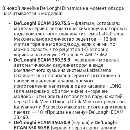
В новой линейке De’Longhi Dinamica на момент обзора
насчитывается 5 моделей:
De’Longhi ECAM 350.75.S
– флагман, «старшая»
модель серии с автоматическим капучинатором в
виде комплектного кувшина системы LatteCrema.
Максимальное количество рецептов — 12 (не
считая горячие молоко/воду, если с ними, то
можно сказать, что рецептов 14). Условно
«пришла на смену» De’Longhi ECAM 25.462.
De’Longhi ECAM 350.55.B
– «средняя» модель с
автоматическим капучинатором в виде
комплектного кувшина системы LatteCrema.
Отличается от флагмана серии отсутствием на
панели управления клавиш прямого
приготовления напитков в одно касание – LONG
(для американо, об этом ниже) и «горячее
молоко». Эти напитки готовятся в пару нажатий
через Drink Menu. Плюс в Drink Menu нет рецептов
Капучино+ и Эспрессо маккиато, итого напитков в
памяти — 10. «Пришла на смену» De’Longhi ECAM
23.460.
De’Longhi ECAM 350.50.B
(черная) и
De’Longhi
ECAM 350.50.SB
(черная с серой фронтальной