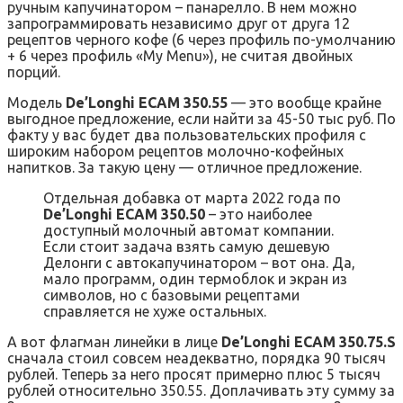
ручным капучинатором – панарелло. В нем можно
запрограммировать независимо друг от друга 12
рецептов черного кофе (6 через профиль по-умолчанию
+ 6 через профиль «My Menu»), не считая двойных
порций.
Модель
De’Longhi ECAM 350.55
— это вообще крайне
выгодное предложение, если найти за 45-50 тыс руб. По
факту у вас будет два пользовательских профиля с
широким набором рецептов молочно-кофейных
напитков. За такую цену — отличное предложение.
Отдельная добавка от марта 2022 года по
De’Longhi ECAM 350.50
– это наиболее
доступный молочный автомат компании.
Если стоит задача взять самую дешевую
Делонги с автокапучинатором – вот она. Да,
мало программ, один термоблок и экран из
символов, но с базовыми рецептами
справляется не хуже остальных.
А вот флагман линейки в лице
De’Longhi ECAM 350.75.S
сначала стоил совсем неадекватно, порядка 90 тысяч
рублей. Теперь за него просят примерно плюс 5 тысяч
рублей относительно 350.55. Доплачивать эту сумму за