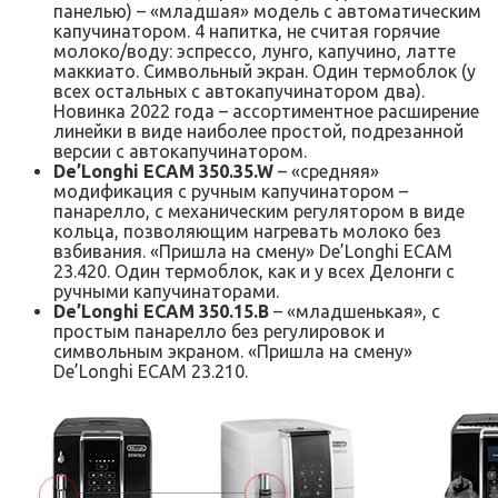
панелью) – «младшая» модель с автоматическим
капучинатором. 4 напитка, не считая горячие
молоко/воду: эспрессо, лунго, капучино, латте
маккиато. Символьный экран. Один термоблок (у
всех остальных с автокапучинатором два).
Новинка 2022 года – ассортиментное расширение
линейки в виде наиболее простой, подрезанной
версии с автокапучинатором.
De’Longhi ECAM 350.35.W
– «средняя»
модификация с ручным капучинатором –
панарелло, с механическим регулятором в виде
кольца, позволяющим нагревать молоко без
взбивания. «Пришла на смену» De’Longhi ECAM
23.420. Один термоблок, как и у всех Делонги с
ручными капучинаторами.
De’Longhi ECAM 350.15.B
– «младшенькая», с
простым панарелло без регулировок и
символьным экраном. «Пришла на смену»
De’Longhi ECAM 23.210.