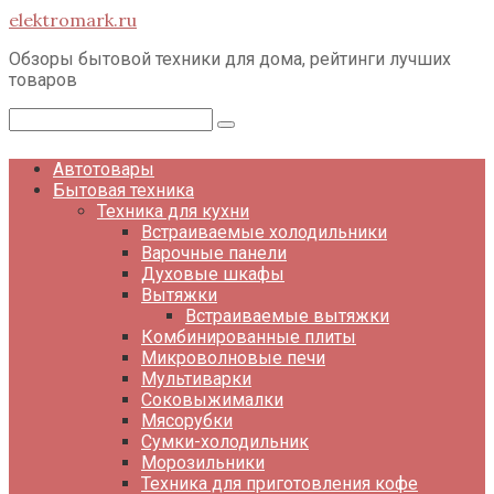
Перейти
elektromark.ru
к
контенту
Обзоры бытовой техники для дома, рейтинги лучших
товаров
Поиск:
Автотовары
Бытовая техника
Техника для кухни
Встраиваемые холодильники
Варочные панели
Духовые шкафы
Вытяжки
Встраиваемые вытяжки
Комбинированные плиты
Микроволновые печи
Мультиварки
Соковыжималки
Мясорубки
Сумки-холодильник
Морозильники
Техника для приготовления кофе