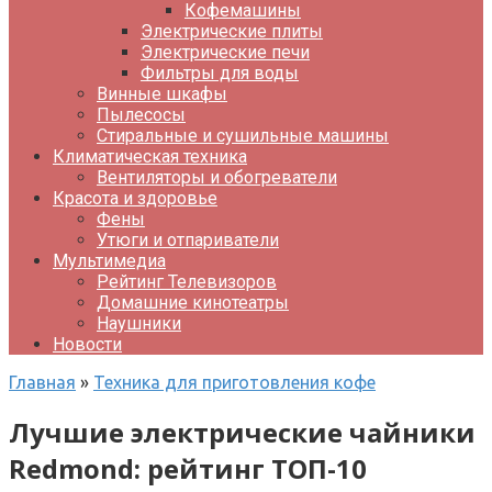
Кофемашины
Электрические плиты
Электрические печи
Фильтры для воды
Винные шкафы
Пылесосы
Стиральные и сушильные машины
Климатическая техника
Вентиляторы и обогреватели
Красота и здоровье
Фены
Утюги и отпариватели
Мультимедиа
Рейтинг Телевизоров
Домашние кинотеатры
Наушники
Новости
Главная
»
Техника для приготовления кофе
Лучшие электрические чайники
Redmond: рейтинг ТОП-10