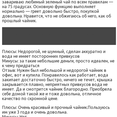
завариваю любимый зеленый чай по всем правилам —
на 75 градусах. Основную функцию выполняет
нормально — греет довольно быстро, покупкой
довольна. Нравится, что не обжигаюсь об него, как об
прошлый чайник.
Читать статью
Обзор кофеварки polaris pcm
1515e
Плюсы: Недорогой, не шумный, сделан аккуратно и
вода не имеет посторонних привкусов
Минусы: за такие небольшие деньги, просто идеален, не
к чему придраться
Отзыв: Нужен был небольшой и недорогой чайник в
офис, вот и купила. Понравилось как работает, вода
закипает достаточно быстро, ничего не течет, крышка
закрывается плавно, неприятных привкусов вода не
имеет. Да и смотрится чайник благородно. Приобрела
себе домой такой же и тоже довольна, отличное
качество по скромной цене.
Плюсы: Очень красивый и прочный чайник.Пользуюсь
им уже 3 года и очень довольна.
Минусы: Нет