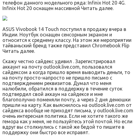
телефон данного модельного ряда: Infinix Hot 20 4G.
Infinix Hot 20 оснащен массивной Читать далее.
ASUS Vivobook 14 Touch поступил в продажу вчера в
Индии. Ноутбук оснащен сенсорным экраном и
относится к среднему классу. На этом же мероприятии
тайваньский бренд также представил Chromebook Flip
Читать далее.
Скажу честно сайдекс удивил . Зарегистрировал
аккаунт на почту outlook.live.com, пользовался
сайдексом а когда пришло время выводить деньги, то
на почту просто-напросто не пришло письмо с
подтверждением реквизитов. Думал что меня
налюбили, обратился в поддержку в течение суток
подтвердил свой аккаун на сайдексе и мне
благополучно поменяли почту, а через 2 дня денюшки
пришли на карту. Как выяснилось на outlook.live.com от
сайдекса вообще не приходят письма, у outlook.live.com
очень интересная политика. Если не хотите такого же
гемора как у меня, не пользуйтесь этой почтой. Но если
вдруг вы столкнулись с такой же бедой то пишите в
поддержку они быстро все исправят.